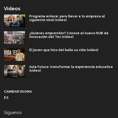
Videos
Programa enlace: para llevar a tu empresa al
siguiente nivel (video)
¿Quieres emprender? Conoce el nuevo HUB de
Innovación del Tec (video)
El joven que hizo del baile su vida (video)
Aula Futura: transformar la experiencia educativa
(video)
Más que un festival cultural: así es la magia de
VIBRART 2026 (video)
CAMBIAR IDIOMA
ES
Javier Guzmán: investigación con impacto social
(video)
Síguenos
¡México, en el top del mundial de robótica FIRST