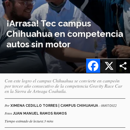
¡Arrasa! Tec campus
Chihuahua en competencia
autos sin motor
Facebook
X
Con este logro el campus Chihuahua se convierte en campeón
por tercer año consecutivo de la competencia Gravity Race Car
en la Sierra de Arteaga Coahuila.
Por
- 08/07/2022
XIMENA CEDILLO TORRES | CAMPUS CHIHUAHUA
Fotos
JUAN MANUEL RAMOS RAMOS
Tiempo estimado de lectura:3 mins