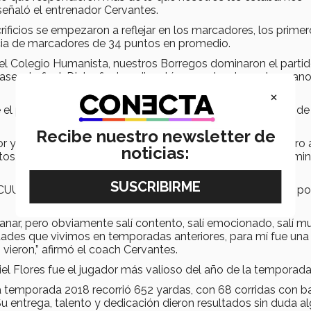
eñaló el entrenador Cervantes.
ficios se empezaron a reflejar en los marcadores, los prime
cia de marcadores de 34 puntos en promedio.
 del Colegio Humanista, nuestros Borregos dominaron el parti
 a la final. Dicha final se disputó en contra de sus herman
×
 el partido más reñido e intenso que vivieron los Borregos de
Recibe nuestro newsletter de
r y luego sus hermanos los sobrepasaban y viceversa, pero 
noticias:
tos, el tiempo no alcanzó para los Chihuahuenses y se termi
de CUU se proclamaron subcampeones de la liga CONADEIP po
nar, pero obviamente salí contento, salí emocionado, salí m
idades que vivimos en temporadas anteriores, para mí fue una
ieron,” afirmó el coach Cervantes.
iel Flores fue el jugador más valioso del año de la temporada
la temporada 2018 recorrió 652 yardas, con 68 corridas con b
Su entrega, talento y dedicación dieron resultados sin duda a