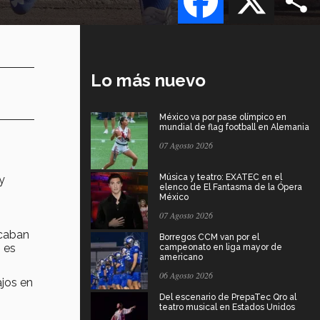
Lo más nuevo
México va por pase olímpico en
mundial de flag football en Alemania
07 Agosto 2026
Música y teatro: EXATEC en el
y
elenco de El Fantasma de la Ópera
México
07 Agosto 2026
icaban
Borregos CCM van por el
 es
campeonato en liga mayor de
americano
06 Agosto 2026
ajos en
Del escenario de PrepaTec Qro al
teatro musical en Estados Unidos