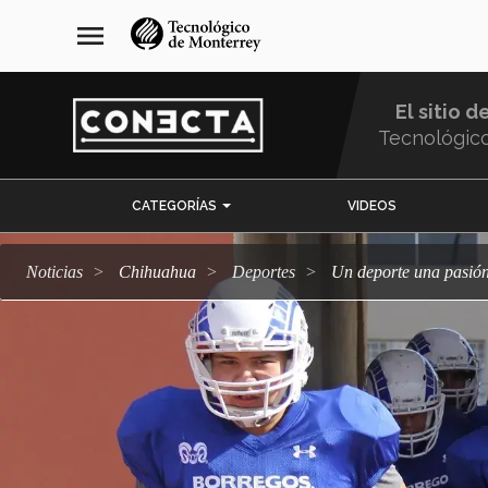
Pasar
navegación
menu
al
principal
contenido
principal
El sitio d
Tecnológic
Menu
CATEGORÍAS
VIDEOS
Comunidad
Noticias
Chihuahua
deportes
Un deporte una pasió