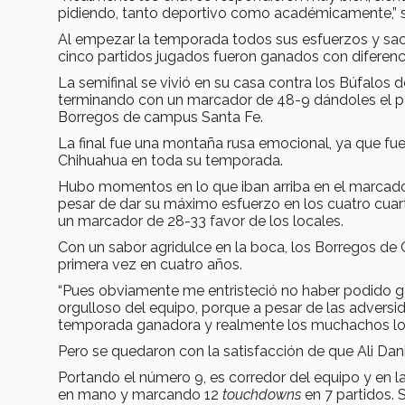
pidiendo, tanto deportivo como académicamente,” s
Al empezar la temporada todos sus esfuerzos y sacri
cinco partidos jugados fueron ganados con diferen
La semifinal se vivió en su casa contra los Búfalos
terminando con un marcador de 48-9 dándoles el pase
Borregos de campus Santa Fe.
La final fue una montaña rusa emocional, ya que fue
Chihuahua en toda su temporada.
Hubo momentos en lo que iban arriba en el marcado
pesar de dar su máximo esfuerzo en los cuatro cuar
un marcador de 28-33 favor de los locales.
Con un sabor agridulce en la boca, los Borregos 
primera vez en cuatro años.
“Pues obviamente me entristeció no haber podido ga
orgulloso del equipo, porque a pesar de las advers
temporada ganadora y realmente los muchachos lo v
Pero se quedaron con la satisfacción de que Ali Dan
Portando el número 9, es corredor del equipo y en 
en mano y marcando 12
touchdowns
en 7 partidos. 