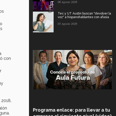
06 Agosto 2026
ros
Tec y UT Austin buscan "devolver la
voz" a hispanohablantes con afasia
do
05 Agosto 2026
os
a
nó con
r
uy
 2018.
alón
Programa enlace: para llevar a tu
lguna.