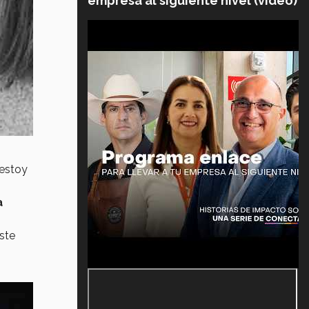
empresa al siguiente nivel (video)
 estoy
a
ste