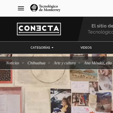
Pasar
navegación
menu
al
principal
contenido
principal
El sitio d
Tecnológic
Menu
CATEGORÍAS
VIDEOS
Comunidad
Noticias
Chihuahua
arte y cultura
Ana Méndez, ella 