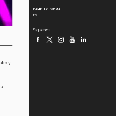
Más que un festival cultural: así es
la magia de VIBRART 2026 (video)
CAMBIAR IDIOMA
ES
Javier Guzmán: investigación con
impacto social (video)
Síguenos
¡México, en el top del mundial de
robótica FIRST 2026! (video)
Vida Tec: Pasión, disciplina y
básquetbol, con Gael Adame
(video)
atro y
¿Cómo es el Modelo Educativo
Tec? (video)
Vida Tec: Feminismo e Inteligencia
io
Artificial, Paola Ricaurte (video)