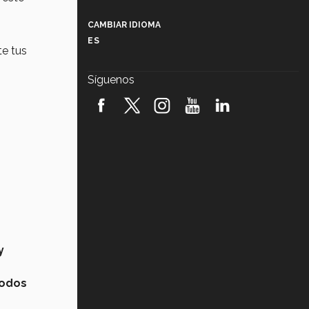
Más que un festival cultural: así es
la magia de VIBRART 2026 (video)
CAMBIAR IDIOMA
ES
Javier Guzmán: investigación con
te tus
impacto social (video)
Síguenos
¡México, en el top del mundial de
robótica FIRST 2026! (video)
Vida Tec: Pasión, disciplina y
básquetbol, con Gael Adame
(video)
¿Cómo es el Modelo Educativo
Tec? (video)
Vida Tec: Feminismo e Inteligencia
Artificial, Paola Ricaurte (video)
y
todos