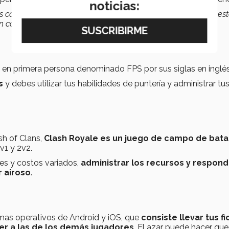
noticias:
s camaradas. Así podíamos pasar varias horas y ahora que e
 contacto”.
s en primera persona denominado FPS por sus siglas en inglés
s
y debes utilizar tus habilidades de puntería y administrar tu
sh of Clans,
Clash Royale es un juego de campo de bata
v1 y 2v2.
es y costos variados,
administrar los recursos y respond
r airoso
.
emas operativos de Android y iOS, que
consiste llevar tus f
er a las de los demás jugadores
. El azar puede hacer que