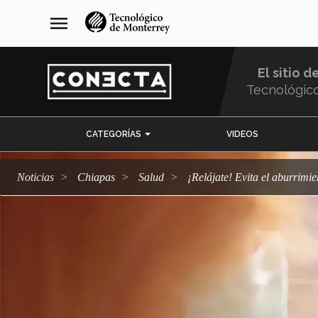
Pasar
navegación
menu
al
principal
contenido
principal
El sitio d
Tecnológic
Menu
CATEGORÍAS
VIDEOS
Comunidad
Noticias
Chiapas
salud
¡Relájate! Evita el aburrim