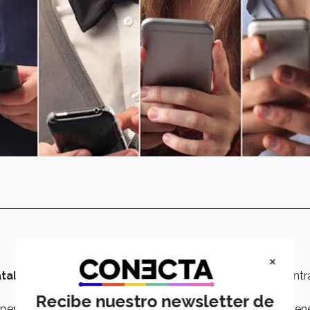
×
alla en línea
que consiste en dos modos de juego, 3 contr
Recibe nuestro newsletter de
personajes y habilidades crean partidas impredecibles y frené