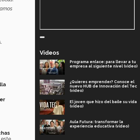
stamos
.
s
Videos
Programa enlace: para llevar a tu
empresa al siguiente nivel (video)
¿Quieres emprender? Conoce el
lla
nuevo HUB de Innovación del Tec
(video)
er
El joven que hizo del baile su vida
(video)
Aula Futura: transformar la
experiencia educativa (video)
ichas
 este