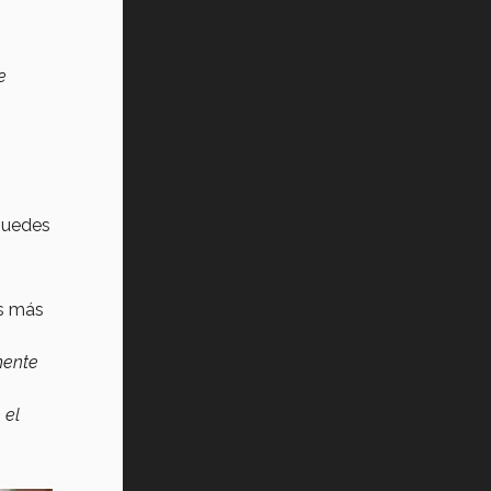
e
 puedes
os más
mente
 el