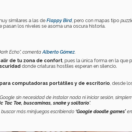
uy similares a las de
Flappy Bird
, pero con mapas tipo
puzzl
 pasan los niveles se asoma una oscura historia.
a Dark Echo”, comenta
Alberto Gómez
.
alir de tu zona de confort
, pues la única forma en la que
oscuridad
donde criaturas hostiles esperan en silencio.
para computadoras portátiles y de escritorio
, desde l
oogle sin necesidad de instalar nada ni iniciar sesión, simple
ic Tac Toe, buscaminas, snake y solitario
”.
s buscar más minijuegos escribiendo
‘Google doodle games’
en