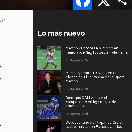
te
Lo más nuevo
México va por pase olímpico en
mundial de flag football en Alemania
07 Agosto 2026
e
Música y teatro: EXATEC en el
elenco de El Fantasma de la Ópera
a
México
07 Agosto 2026
Borregos CCM van por el
campeonato en liga mayor de
americano
06 Agosto 2026
Del escenario de PrepaTec Qro al
e
teatro musical en Estados Unidos