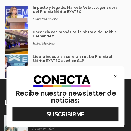
Impacto y legado: Marcela Velasco, ganadora
del Premio Mérito EXATEC
Guillermo Solorio
Docencia con propósito: la historia de Debbie
Hernández
Isabel Martínez
Lidera industria acerera y recibe Premio al
Mérito EXATEC 2026 en SLP
Myrna Danel
×
Recibe nuestro newsletter de
noticias:
Lo más nuevo
Tec y UT Austin buscan "devolver la voz" a
hispanohablantes con afasia
05 Agosto 2026