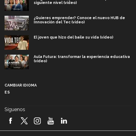
siguiente nivel (video)
¿Quieres emprender? Conoce el nuevo HUB de
Innovación del Tec (video)
El joven que hizo del baile su vida (video)
Aula Futura: transformar la experiencia educativa
(video)
Más que un festival cultural: así es la magia de
VIBRART 2026 (video)
CAMBIAR IDIOMA
ES
Javier Guzmán: investigación con impacto social
(video)
Síguenos
¡México, en el top del mundial de robótica FIRST
2026! (video)
Vida Tec: Pasión, disciplina y básquetbol, con Gael