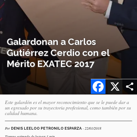
Galardonan a Carlos
Gutiérrez Cerdio con el
Mérito EXATEC 2017
Facebook
X
Este galardón es el mayor reconocimiento que se le puede dar a
un egresado por su trayectoria profesional, como también por su
calidad humana.
Por
- 22/01/2018
DENIS LEELOO PETRONILO ESPARZA
Tiempo estimado de lectura:1 min