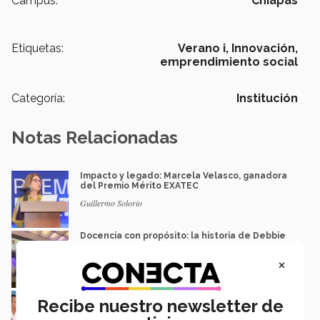
Campus:
Chiapas
Etiquetas:
Verano i,
Innovación,
emprendimiento social
Categoría:
Institución
Notas Relacionadas
Impacto y legado: Marcela Velasco, ganadora
del Premio Mérito EXATEC
Guillermo Solorio
Docencia con propósito: la historia de Debbie
Hernández
×
Isabel Martínez
Lidera industria acerera y recibe Premio al
Recibe nuestro newsletter de
Mérito EXATEC 2026 en SLP