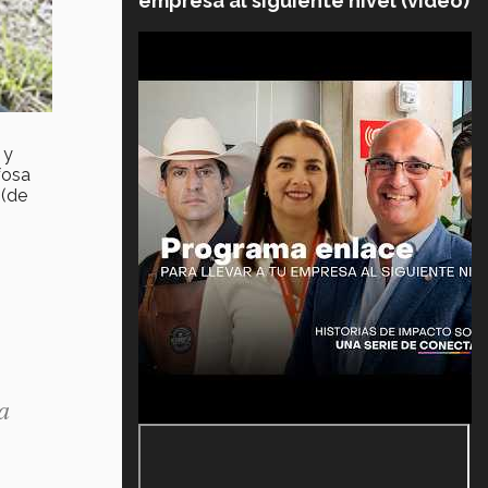
empresa al siguiente nivel (video)
 y
fosa
 (de
a