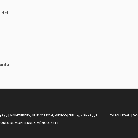
a del
érito
Aviso
Legal
49 | MONTERREY, NUEVO LEÓN, MÉXICO | TEL. +52 (81) 8358-
AVISO LEGAL
PO
ORES DE MONTERREY, MÉXICO. 2018