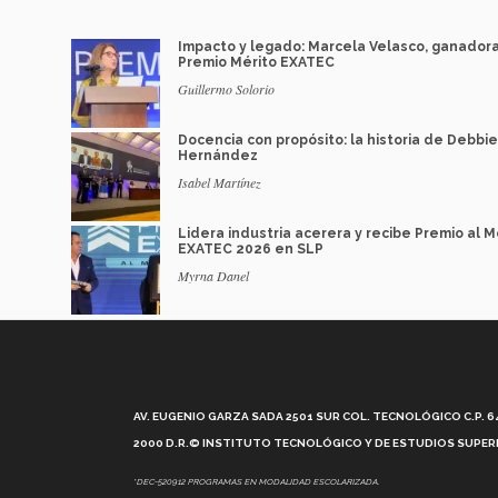
Impacto y legado: Marcela Velasco, ganador
Premio Mérito EXATEC
Guillermo Solorio
Docencia con propósito: la historia de Debbie
Hernández
Isabel Martínez
Lidera industria acerera y recibe Premio al M
EXATEC 2026 en SLP
Myrna Danel
AV. EUGENIO GARZA SADA 2501 SUR COL. TECNOLÓGICO C.P. 648
2000 D.R.© INSTITUTO TECNOLÓGICO Y DE ESTUDIOS SUPERI
*DEC-520912 PROGRAMAS EN MODALIDAD ESCOLARIZADA.