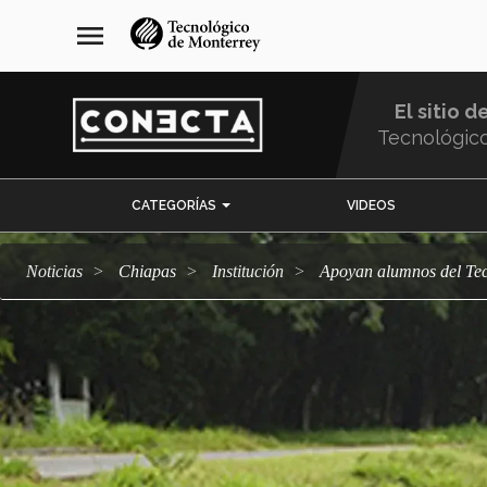
Pasar
navegación
menu
al
principal
contenido
principal
El sitio d
Tecnológic
Menu
CATEGORÍAS
VIDEOS
Comunidad
Noticias
Chiapas
Institución
Apoyan alumnos del Tec