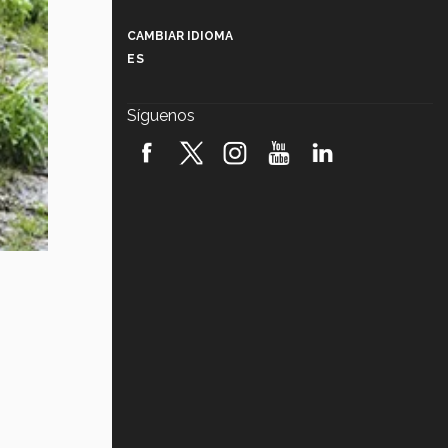
Más que un festival cultural: así es
la magia de VIBRART 2026 (video)
CAMBIAR IDIOMA
ES
Javier Guzmán: investigación con
impacto social (video)
Síguenos
¡México, en el top del mundial de
robótica FIRST 2026! (video)
Vida Tec: Pasión, disciplina y
básquetbol, con Gael Adame
(video)
¿Cómo es el Modelo Educativo
Tec? (video)
Vida Tec: Feminismo e Inteligencia
Artificial, Paola Ricaurte (video)