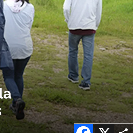
la
s
Facebook
X