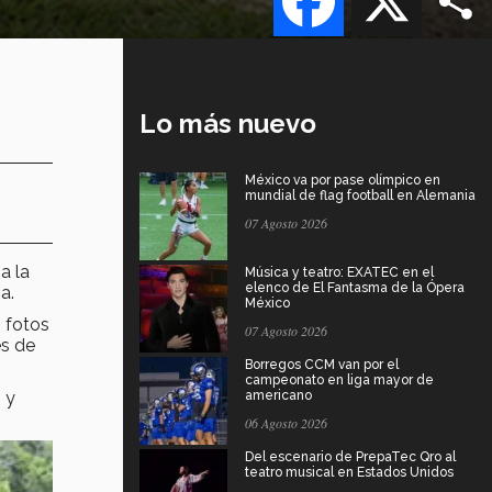
Lo más nuevo
México va por pase olímpico en
mundial de flag football en Alemania
07 Agosto 2026
a la
Música y teatro: EXATEC en el
elenco de El Fantasma de la Ópera
a.
México
n fotos
07 Agosto 2026
es de
Borregos CCM van por el
campeonato en liga mayor de
 y
americano
06 Agosto 2026
Del escenario de PrepaTec Qro al
teatro musical en Estados Unidos