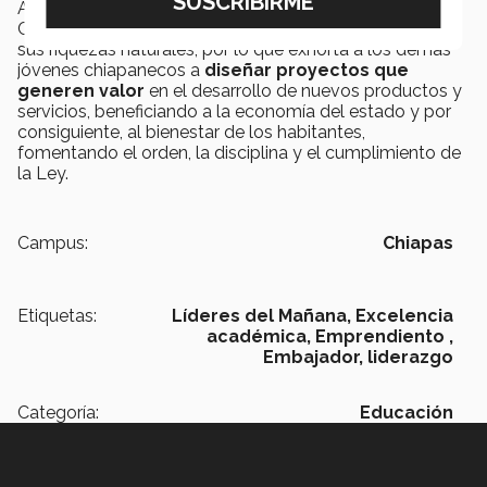
Abril es una orgullosa chiapaneca consciente de que
Chiapas tiene un alto potencial de desarrollo debido a
sus riquezas naturales, por lo que exhorta a los demás
jóvenes chiapanecos a
diseñar proyectos que
generen valor
en el desarrollo de nuevos productos y
servicios, beneficiando a la economía del estado y por
consiguiente, al bienestar de los habitantes,
fomentando el orden, la disciplina y el cumplimiento de
la Ley.
Campus:
Chiapas
Etiquetas:
Líderes del Mañana,
Excelencia
académica,
Emprendiento ,
Embajador,
liderazgo
Categoría:
Educación