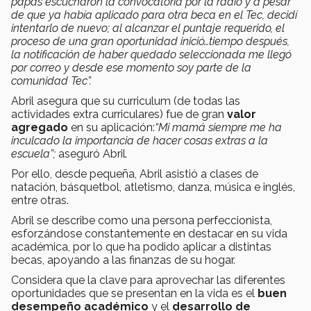
papás escucharon la convocatoria por la radio y a pesar
de que ya había aplicado para otra beca en el Tec, decidí
intentarlo de nuevo; al alcanzar el puntaje requerido, el
proceso de una gran oportunidad inició…tiempo después,
la notificación de haber quedado seleccionada me llegó
por correo y desde ese momento soy parte de la
comunidad Tec”.
Abril asegura que su curriculum (de todas las
actividades extra curriculares) fue de gran
valor
agregado
en su aplicación:
“Mi mamá siempre me ha
inculcado la importancia de hacer cosas extras a la
escuela”;
aseguró Abril
.
Por ello, desde pequeña, Abril asistió a clases de
natación, básquetbol, atletismo, danza, música e inglés,
entre otras.
Abril se describe como una persona perfeccionista,
esforzándose constantemente en destacar en su vida
académica, por lo que ha podido aplicar a distintas
becas, apoyando a las finanzas de su hogar.
Considera que la clave para aprovechar las diferentes
oportunidades que se presentan en la vida es el
buen
desempeño académico
y el
desarrollo de