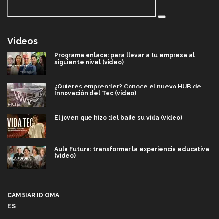
Videos
Programa enlace: para llevar a tu empresa al
siguiente nivel (video)
¿Quieres emprender? Conoce el nuevo HUB de
Innovación del Tec (video)
El joven que hizo del baile su vida (video)
Aula Futura: transformar la experiencia educativa
(video)
Más que un festival cultural: así es la magia de
VIBRART 2026 (video)
CAMBIAR IDIOMA
ES
Javier Guzmán: investigación con impacto social
(video)