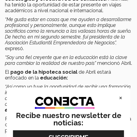
ha tenido la oportunidad de estar presente en viajes
académicos a nivel nacional e internacional.
“Me gusta estar en cosas que me ayuden a desarrollarme
profesional y personalmente, aunque esto implique
sacrificios como la renuncia a las valiosas horas de sueño.
De hecho, en mi segundo semestre, fui presidenta de la
Asociación Estudiantil Emprendedora de Negocios”,
expresó.
“Soy una fiel creyente que en la educación está la clave
para cambiar la realidad de nuestro país”
mencionó Abril.
El
pago de la hipoteca social
de Abril estará
enfocado en la
educación:
“Así como yo tuve la oportunidad de recibir una formación
integral en el Tec, deseo que más jóvenes puedan tener
×
acceso a una, por lo que planeo crear una fundación
orientada a brindar
apoyo a estudiantes
para ofrecer
educación gratuita y de calidad
”.
Recibe nuestro newsletter de
Por lo anterior, la alumna desea compartir su experiencia
noticias:
con otros jóvenes, para motivarlos a seguir
preparándose de manera integral.