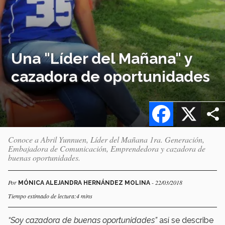
Una "Líder del Mañana" y
cazadora de oportunidades
Facebook
X
Conoce a Abril Yunnuen, Líder del Mañana 1ra. Generación,
Embajadora de Comunicación, Emprendedora y cazadora de
buenas oportunidades.
Por
- 22/03/2018
MÓNICA ALEJANDRA HERNÁNDEZ MOLINA
Tiempo estimado de lectura:4 mins
“Soy cazadora de buenas oportunidades”
así se describe