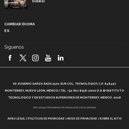
(video)
Más que un festival cultural: así es la magia de
VIBRART 2026 (video)
CAMBIAR IDIOMA
ES
Javier Guzmán: investigación con impacto social
(video)
Síguenos
¡México, en el top del mundial de robótica FIRST
2026! (video)
Vida Tec: Pasión, disciplina y básquetbol, con Gael
Adame (video)
A
AV. EUGENIO GARZA SADA 2501 SUR COL. TECNOLÓGICO C.P. 64849 |
L
¿Cómo es el Modelo Educativo Tec? (video)
MONTERREY, NUEVO LEÓN, MÉXICO | TEL. +52 (81) 8358-2000 D.R.© INSTITUTO
TECNOLÓGICO Y DE ESTUDIOS SUPERIORES DE MONTERREY, MÉXICO. 2018
Vida Tec: Feminismo e Inteligencia Artificial, Paola
*DEC-520912 PROGRAMAS EN MODALIDAD ESCOLARIZADA.
Ricaurte (video)
AVISO LEGAL
POLÍTICAS DE PRIVACIDAD
AVISO DE PRIVACIDAD
SOBRE EL SITIO