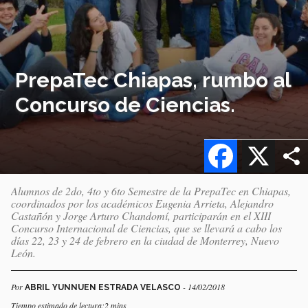
PrepaTec Chiapas, rumbo al
Concurso de Ciencias.
Facebook
X
Alumnos de 2do, 4to y 6to Semestre de la PrepaTec en Chiapas,
coordinados por los académicos Eugenia Arrieta, Alejandro
Castañón y Jorge Arturo Chandomí, participarán en el XIII
Concurso Internacional de Ciencias, que se llevará a cabo los
días 22, 23 y 24 de febrero en la ciudad de Monterrey, Nuevo
León.
Por
- 14/02/2018
ABRIL YUNNUEN ESTRADA VELASCO
Tiempo estimado de lectura:2 mins