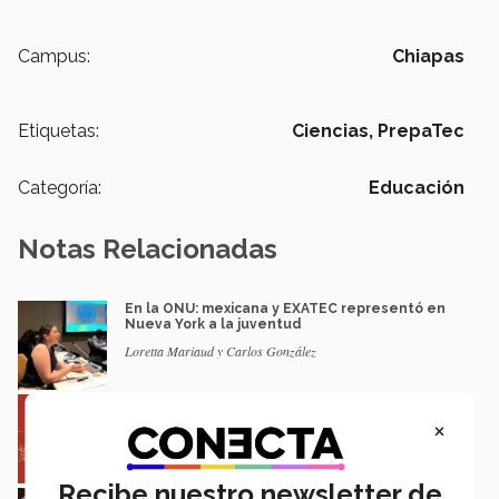
Campus:
Chiapas
Etiquetas:
Ciencias,
PrepaTec
Categoría:
Educación
Notas Relacionadas
En la ONU: mexicana y EXATEC representó en
Nueva York a la juventud
Loretta Mariaud y Carlos González
Entre miles: mexicana gana beca de maestría
Erasmus Mundus LIVE
×
Natalia Croda
Recibe nuestro newsletter de
Estudiantes de 5 campus Tec impulsan