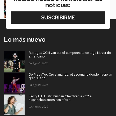
proyectos en la Sierra Tarahumara
noticias:
Juan José Flores Nava
Lo más nuevo
Borregos CCM van por el campeonato en Liga Mayor de
americano
06 Agosto 2026
De PrepaTec Qro al mundo: el escenario donde nació un
gran sueño
06 Agosto 2026
Tec y UT Austin buscan "devolver la voz" a
hispanohablantes con afasia
05 Agosto 2026