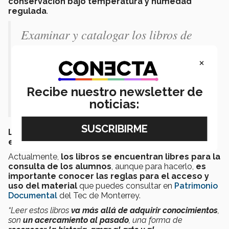
conservación bajo temperatura y humedad
regulada
.
Examinar y catalogar los libros de
una colección especial
es un proceso
×
que toma tiempo, porque es
frecuente encontrarse libros con
Recibe nuestro newsletter de
contenido único
”
noticias:
Los más dañados
se resguardan en una caja
especial libre de ácido
, para
evitar su deterioro
.
Actualmente,
los libros se encuentran libres para la
consulta de los alumnos
, aunque para hacerlo,
es
importante conocer las reglas para el acceso y
uso del material
que puedes consultar en
Patrimonio
Documental
del Tec de Monterrey.
“Leer estos libros
va más allá de adquirir conocimientos
,
son
un acercamiento al pasado
, una forma de