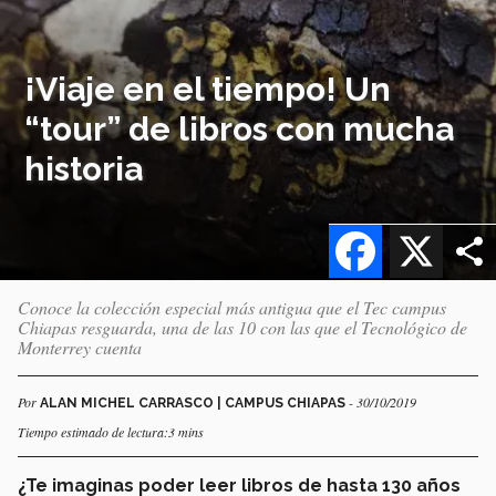
¡Viaje en el tiempo! Un
“tour” de libros con mucha
historia
Facebook
X
Conoce la colección especial más antigua que el Tec campus
Chiapas resguarda, una de las 10 con las que el Tecnológico de
Monterrey cuenta
Por
- 30/10/2019
ALAN MICHEL CARRASCO | CAMPUS CHIAPAS
Tiempo estimado de lectura:3 mins
¿Te imaginas poder leer libros de hasta 130 años