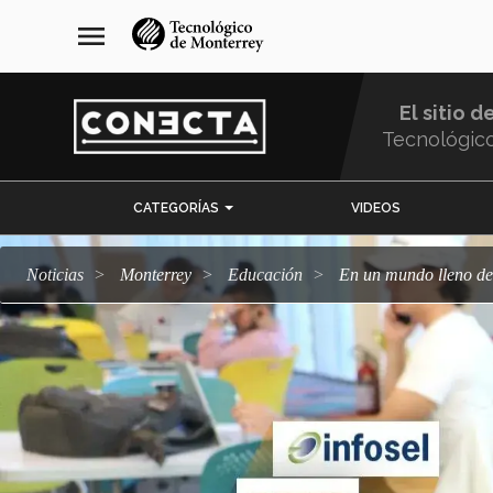
Pasar
navegación
menu
al
principal
contenido
principal
El sitio d
Tecnológic
Menu
CATEGORÍAS
VIDEOS
Comunidad
Noticias
Monterrey
Educación
En un mundo lleno de