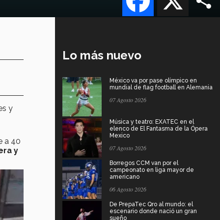
Lo más nuevo
México va por pase olímpico en
mundial de flag football en Alemania
07 Agosto 2026
es y
Música y teatro: EXATEC en el
elenco de El Fantasma de la Ópera
Mexico
e a 40
07 Agosto 2026
era y
Borregos CCM van por el
campeonato en liga mayor de
americano
06 Agosto 2026
De PrepaTec Qro al mundo: el
escenario donde nació un gran
sueño