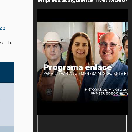
empresa al siguiente nivel (video)
spi
 dicha