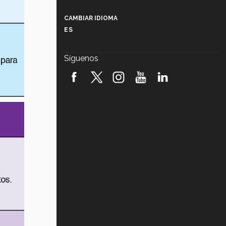
Más que un festival cultural: así es
la magia de VIBRART 2026 (video)
CAMBIAR IDIOMA
ES
Javier Guzmán: investigación con
impacto social (video)
Síguenos
¡México, en el top del mundial de
robótica FIRST 2026! (video)
Vida Tec: Pasión, disciplina y
básquetbol, con Gael Adame
(video)
¿Cómo es el Modelo Educativo
Tec? (video)
Vida Tec: Feminismo e Inteligencia
Artificial, Paola Ricaurte (video)