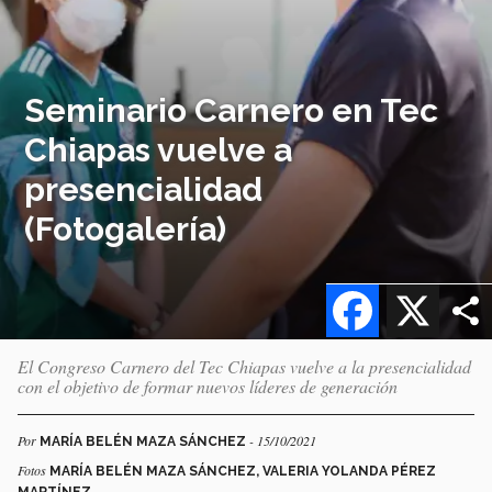
Seminario Carnero en Tec
Chiapas vuelve a
presencialidad
(Fotogalería)
Facebook
X
El Congreso Carnero del Tec Chiapas vuelve a la presencialidad
con el objetivo de formar nuevos líderes de generación
Por
- 15/10/2021
MARÍA BELÉN MAZA SÁNCHEZ
Fotos
MARÍA BELÉN MAZA SÁNCHEZ, VALERIA YOLANDA PÉREZ
MARTÍNEZ