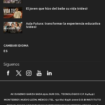
El joven que hizo del baile su vida (video)
Aula Futura: transformar la experiencia educativa
(video)
Más que un festival cultural: así es la magia de
VIBRART 2026 (video)
CAMBIAR IDIOMA
ES
Javier Guzmán: investigación con impacto social
(video)
Síguenos
¡México, en el top del mundial de robótica FIRST
2026! (video)
Vida Tec: Pasión, disciplina y básquetbol, con Gael
Adame (video)
A
AV. EUGENIO GARZA SADA 2501 SUR COL. TECNOLÓGICO C.P. 64849 |
L
¿Cómo es el Modelo Educativo Tec? (video)
MONTERREY, NUEVO LEÓN, MÉXICO | TEL. +52 (81) 8358-2000 D.R.© INSTITUTO