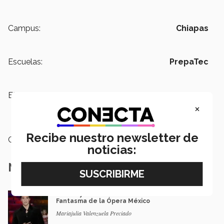
Campus:
Chiapas
Escuelas:
PrepaTec
Etiquetas:
carnero,
Jóvenes con Iniciativa,
Seminario de liderazgo,
Grupos
×
Estudiantiles
Recibe nuestro newsletter de
Categoría:
Arte y Cultura
noticias:
Notas Relacionadas
Música y teatro: EXATEC en el elenco de El
Fantasma de la Ópera México
Mariajulia Valenzuela Preciado