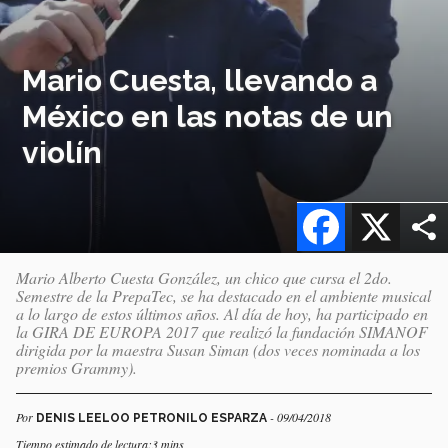
Mario Cuesta, llevando a
México en las notas de un
violín
Facebook
X
Mario Alberto Cuesta González, un chico que cursa el 2do.
Semestre de la PrepaTec, se ha destacado en el ambiente musical
a lo largo de estos últimos años. Al día de hoy, ha participado en
la GIRA DE EUROPA 2017 que realizó la fundación SIMANOF
dirigida por la maestra Susan Siman (dos veces nominada a los
premios Grammy).
Por
- 09/04/2018
DENIS LEELOO PETRONILO ESPARZA
Tiempo estimado de lectura:3 mins