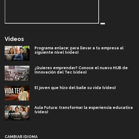
Videos
Programa enlace: para llevar a tu empresa al
siguiente nivel (video)
¿Quieres emprender? Conoce el nuevo HUB de
Innovación del Tec (video)
El joven que hizo del baile su vida (video)
Aula Futura: transformar la experiencia educativa
(video)
Más que un festival cultural: así es la magia de
VIBRART 2026 (video)
CAMBIAR IDIOMA