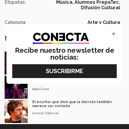
Etiquetas:
Música,
Alumnos PrepaTec,
Difusión Cultural
Categoría:
Arte y Cultura
×
Notas Relacionadas
Recibe nuestro newsletter de
Música y teatro: EXATEC en el elenco de El
noticias:
Fantasma de la Ópera México
Mariajulia Valenzuela Preciado
Del escenario de PrepaTec Qro al teatro
musical en Estados Unidos
Rafael Luna
El escritor que dice que la derrota también
merece ser contada
Gerardo Villarreal