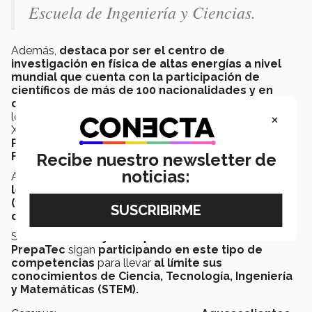
Escuela de Ingeniería y Ciencias.
Además,
destaca por ser el centro de
investigación en física de altas energías a nivel
mundial que cuenta con la participación de
científicos de más de 100 nacionalidades y en
cuyas investigaciones han participado
algunos de
×
los científicos más importantes del siglo XX y del siglo
XXI,
incluyendo figuras galardonados con el
Premio Nobel de Física como Peter Higgs y
Francois Englert.
Recibe nuestro newsletter de
noticias:
Asimismo,
este centro
de investigación
mantiene
logros como
el ser
la cuna del World Wide Web
(www)
y ser el
lugar del descubrimiento del Bosón
de Higgs, la llamada "partícula de Dios".
Se tiene como
objetivo que los alumnos de
PrepaTec
sigan
participando en este tipo de
competencias
para llevar
al límite sus
conocimientos de Ciencia, Tecnología, Ingeniería
y Matemáticas (STEM).