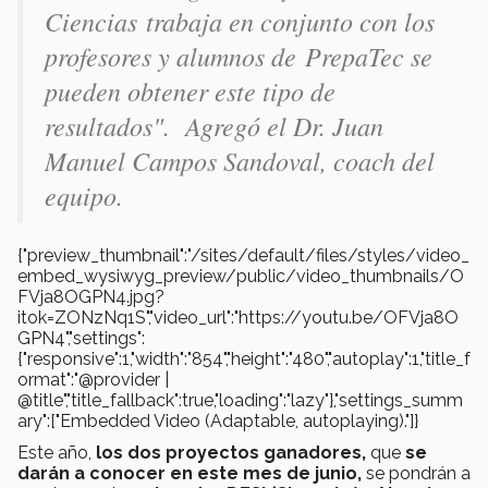
Ciencias trabaja en conjunto con los
profesores y alumnos de PrepaTec se
pueden obtener este tipo de
resultados". Agregó el Dr. Juan
Manuel Campos Sandoval, coach del
equipo.
{"preview_thumbnail":"/sites/default/files/styles/video_
embed_wysiwyg_preview/public/video_thumbnails/O
FVja8OGPN4.jpg?
itok=ZONzNq1S","video_url":"https://youtu.be/OFVja8O
GPN4","settings":
{"responsive":1,"width":"854","height":"480","autoplay":1,"title_f
ormat":"@provider |
@title","title_fallback":true,"loading":"lazy"},"settings_summ
ary":["Embedded Video (Adaptable, autoplaying)."]}
Este año,
los dos proyectos ganadores,
que
se
darán a conocer en este mes de junio,
se pondrán a