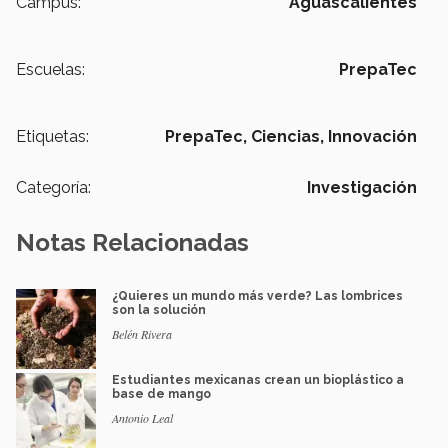
Campus:
Aguascalientes
Escuelas:
PrepaTec
Etiquetas:
PrepaTec,
Ciencias,
Innovación
Categoría:
Investigación
Notas Relacionadas
¿Quieres un mundo más verde? Las lombrices
son la solución
Belén Rivera
Estudiantes mexicanas crean un bioplástico a
base de mango
Antonio Leal