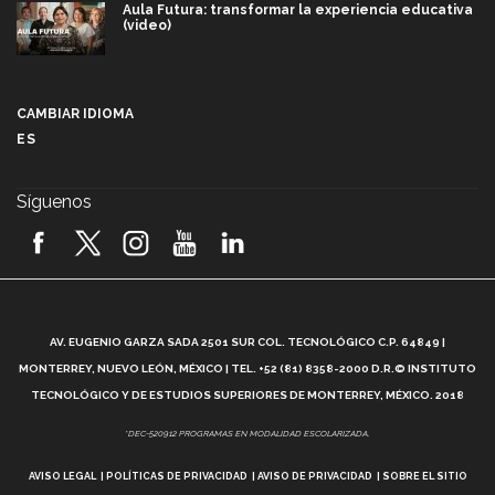
Aula Futura: transformar la experiencia educativa
(video)
Más que un festival cultural: así es la magia de
VIBRART 2026 (video)
CAMBIAR IDIOMA
ES
Javier Guzmán: investigación con impacto social
(video)
Síguenos
¡México, en el top del mundial de robótica FIRST
2026! (video)
Vida Tec: Pasión, disciplina y básquetbol, con Gael
Adame (video)
A
AV. EUGENIO GARZA SADA 2501 SUR COL. TECNOLÓGICO C.P. 64849 |
L
¿Cómo es el Modelo Educativo Tec? (video)
MONTERREY, NUEVO LEÓN, MÉXICO | TEL. +52 (81) 8358-2000 D.R.© INSTITUTO
TECNOLÓGICO Y DE ESTUDIOS SUPERIORES DE MONTERREY, MÉXICO. 2018
Vida Tec: Feminismo e Inteligencia Artificial, Paola
*DEC-520912 PROGRAMAS EN MODALIDAD ESCOLARIZADA.
Ricaurte (video)
AVISO LEGAL
POLÍTICAS DE PRIVACIDAD
AVISO DE PRIVACIDAD
SOBRE EL SITIO