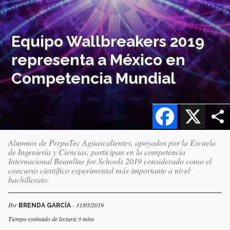
Equipo Wallbreakers 2019
representa a México en
Competencia Mundial
Facebook
X
Alumnos de PrepaTec Aguascalientes, apoyados por la Escuela
de Ingeniería y Ciencias, participan en la competencia
Internacional Beamline for Schools 2019 considerado como el
concurso científico experimental más importante a nivel
bachillerato.
Por
- 31/05/2019
BRENDA GARCÍA
Tiempo estimado de lectura:3 mins