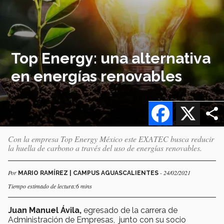
Top Energy: una alternativa
en energías renovables
Facebook
X
Con la empresa Top Energy México este EXATEC busca reducir
la huella de carbono a través del uso de energías renovables.
Por
- 24/02/2021
MARIO RAMÍREZ | CAMPUS AGUASCALIENTES
Tiempo estimado de lectura:6 mins
Juan Manuel Ávila,
egresado de la carrera de
Administración de Empresas, junto con su socio