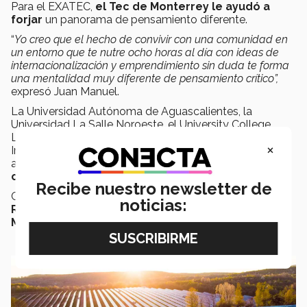
Para el EXATEC,
el Tec de Monterrey le ayudó a
forjar
un panorama de pensamiento diferente.
“
Yo creo que el hecho de convivir con una comunidad en
un entorno que te nutre ocho horas al día con ideas de
internacionalización y emprendimiento sin duda te forma
una mentalidad muy diferente de pensamiento crítico”,
expresó Juan Manuel.
La Universidad Autónoma de Aguascalientes, la
Universidad La Salle Noroeste, el University College
London, en Londres, Reino Unido y la Universidad
×
Internacional de Valencia, en Valencia, España son
algunos de los
foros que ha compartido sus
conocimientos sobre mercados energéticos.
Recibe nuestro newsletter de
Con la empresa Top Energy ha trabajado con:
JM
noticias:
Romo, Diseko Soluciones, Nutrypollo, Walmart
México, Sam's Club, entre otras.