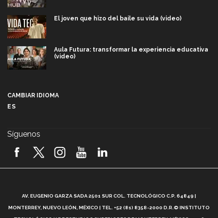
El joven que hizo del baile su vida (video)
Aula Futura: transformar la experiencia educativa
(video)
Más que un festival cultural: así es la magia de
VIBRART 2026 (video)
CAMBIAR IDIOMA
ES
Javier Guzmán: investigación con impacto social
(video)
Síguenos
¡México, en el top del mundial de robótica FIRST
2026! (video)
Vida Tec: Pasión, disciplina y básquetbol, con Gael
Adame (video)
A
AV. EUGENIO GARZA SADA 2501 SUR COL. TECNOLÓGICO C.P. 64849 |
L
¿Cómo es el Modelo Educativo Tec? (video)
MONTERREY, NUEVO LEÓN, MÉXICO | TEL. +52 (81) 8358-2000 D.R.© INSTITUTO