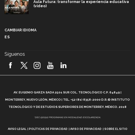
Aula Futura: transformar la experiencia educativa
(video)
Más que un festival cultural: así es la magia de
VIBRART 2026 (video)
CAMBIAR IDIOMA
ES
Javier Guzmán: investigación con impacto social
(video)
Síguenos
¡México, en el top del mundial de robótica FIRST
2026! (video)
Vida Tec: Pasión, disciplina y básquetbol, con Gael
Adame (video)
A
AV. EUGENIO GARZA SADA 2501 SUR COL. TECNOLÓGICO C.P. 64849 |
L
¿Cómo es el Modelo Educativo Tec? (video)
MONTERREY, NUEVO LEÓN, MÉXICO | TEL. +52 (81) 8358-2000 D.R.© INSTITUTO
TECNOLÓGICO Y DE ESTUDIOS SUPERIORES DE MONTERREY, MÉXICO. 2018
Vida Tec: Feminismo e Inteligencia Artificial, Paola
*DEC-520912 PROGRAMAS EN MODALIDAD ESCOLARIZADA.
Ricaurte (video)
AVISO LEGAL
POLÍTICAS DE PRIVACIDAD
AVISO DE PRIVACIDAD
SOBRE EL SITIO