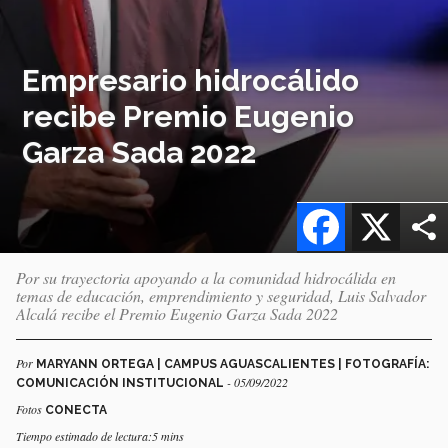
Empresario hidrocálido
recibe Premio Eugenio
Garza Sada 2022
Facebook
X
Por su trayectoria apoyando a la comunidad hidrocálida en
temas de educación, emprendimiento y seguridad, Luis Salvador
Alcalá recibe el Premio Eugenio Garza Sada 2022
Por
MARYANN ORTEGA | CAMPUS AGUASCALIENTES | FOTOGRAFÍA:
- 05/09/2022
COMUNICACIÓN INSTITUCIONAL
Fotos
CONECTA
Tiempo estimado de lectura:5 mins