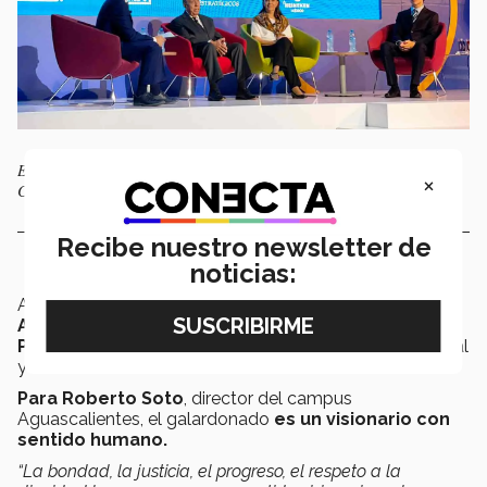
Empresario hidrocálido recibe Premio Eugenio Garza Sada 2022. |
×
Cortesía: Roberto Soto
Recibe nuestro newsletter de
noticias:
Asimismo, en
2021 fue reconocido por el H.
Ayuntamiento de Aguascalientes como
“Hijo
Predilecto de la Ciudad”
, por su actividad empresarial
y contribución a la sociedad.
Para Roberto Soto
, director del campus
Aguascalientes, el galardonado
es un visionario con
sentido humano.
“La bondad, la justicia, el progreso, el respeto a la