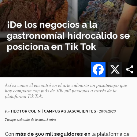
¡De los negocios a la
gastronomía! hidrocálido se
posiciona en Tik Tok
Facebook
X
Así es como él encontró en el arte culinario un pasatiempo que
hoy comparte con más de 500 mil personas a través de la
plataforma Tik Tok.
Por
- 29/04/2020
HÉCTOR COLIN | CAMPUS AGUASCALIENTES
Tiempo estimado de lectura:3 mins
Con
más de 500 mil seguidores en
la plataforma de