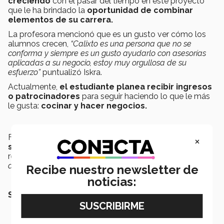
creciendo
con el pasar del tiempo en este proyecto
que le ha brindado la
oportunidad de combinar
elementos de su carrera.
La profesora mencionó que es un gusto ver cómo los
alumnos crecen,
“Calixto es una persona que
no se
conforma y siempre es un gusto ayudarlo con asesorías
aplicadas a su negocio, estoy muy orgullosa de su
esfuerzo
”
puntualizó Iskra.
Actualmente,
el estudiante planea recibir ingresos
o patrocinadores
para seguir haciendo lo que le más
le gusta:
cocinar y hacer negocios.
Finalmente, los
invita a que así como él, hagan de
×
sus pasiones un pasatiempo
, exploten y disfruten
realizarlas
,
“nunca sabrás cuando una de ellas te
ayudarán a emprender tu propio negocio”.
Recibe nuestro newsletter de
noticias:
SEGURO TAMBIÉN QUERRÁS LEER: