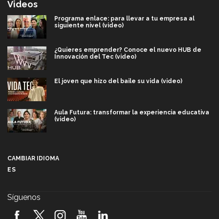
Videos
Programa enlace: para llevar a tu empresa al
siguiente nivel (video)
¿Quieres emprender? Conoce el nuevo HUB de
Innovación del Tec (video)
El joven que hizo del baile su vida (video)
Aula Futura: transformar la experiencia educativa
(video)
Más que un festival cultural: así es la magia de
VIBRART 2026 (video)
CAMBIAR IDIOMA
ES
Javier Guzmán: investigación con impacto social
(video)
Síguenos
¡México, en el top del mundial de robótica FIRST
2026! (video)