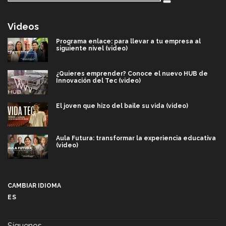
Videos
Programa enlace: para llevar a tu empresa al
siguiente nivel (video)
¿Quieres emprender? Conoce el nuevo HUB de
Innovación del Tec (video)
El joven que hizo del baile su vida (video)
Aula Futura: transformar la experiencia educativa
(video)
Más que un festival cultural: así es la magia de
VIBRART 2026 (video)
CAMBIAR IDIOMA
ES
Javier Guzmán: investigación con impacto social
(video)
Síguenos