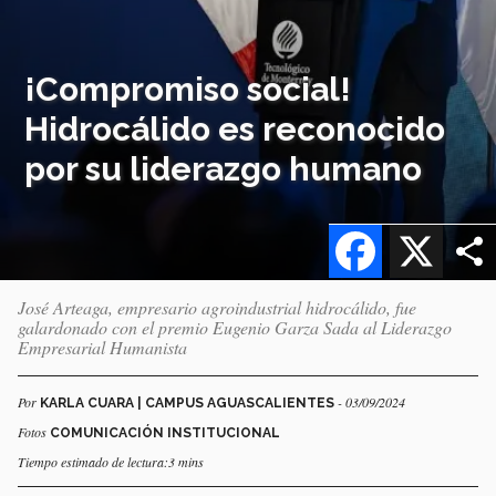
¡Compromiso social!
Hidrocálido es reconocido
por su liderazgo humano
Facebook
X
José Arteaga, empresario agroindustrial hidrocálido, fue
galardonado con el premio Eugenio Garza Sada al Liderazgo
Empresarial Humanista
Por
- 03/09/2024
KARLA CUARA | CAMPUS AGUASCALIENTES
Fotos
COMUNICACIÓN INSTITUCIONAL
Tiempo estimado de lectura:3 mins