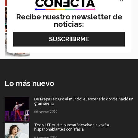
Estudiantes de 5 campus Tec impulsan
proyectos en la Sierra Tarahumara
Recibe nuestro newsletter de
Juan José Flores Nava
noticias:
Diseños de estudiantes Tec exponen en
Milán riqueza cultural de México
Daniela Novillo y Carlos González
Lo más nuevo
De PrepaTec Qro al mundo: el escenario donde nació un
gran sueño
06 Agosto 2026
Tec y UT Austin buscan "devolver la voz" a
hispanohablantes con afasia
05 Agosto 2026