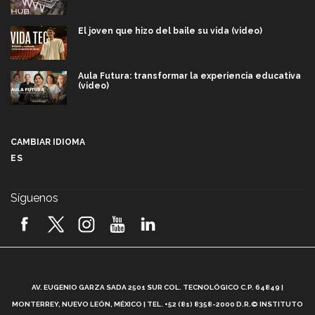
El joven que hizo del baile su vida (video)
Aula Futura: transformar la experiencia educativa
(video)
Más que un festival cultural: así es la magia de
VIBRART 2026 (video)
CAMBIAR IDIOMA
ES
Javier Guzmán: investigación con impacto social
(video)
Síguenos
¡México, en el top del mundial de robótica FIRST
2026! (video)
Vida Tec: Pasión, disciplina y básquetbol, con Gael
Adame (video)
A
AV. EUGENIO GARZA SADA 2501 SUR COL. TECNOLÓGICO C.P. 64849 |
L
¿Cómo es el Modelo Educativo Tec? (video)
MONTERREY, NUEVO LEÓN, MÉXICO | TEL. +52 (81) 8358-2000 D.R.© INSTITUTO