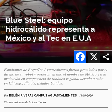
Blue Steel: equipo
hidrocálido representa a
México y al Tec en E.U.A
Facebook
X
Estudiantes de PrepaTec Aguascalientes fueron premiados por el
diseño de su robot y pusieron en alto el nombre de México y a la
institución en competencia de robótica regional llevada a cabo
en Chicago, Illinois, Estados Unidos.
Por
- 18/03/2020
BELÉN RIVERA | CAMPUS AGUASCALIENTES
Tiempo estimado de lectura:3 mins