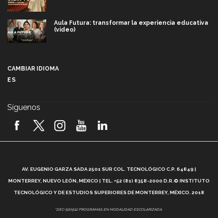
Aula Futura: transformar la experiencia educativa
(video)
Más que un festival cultural: así es la magia de
VIBRART 2026 (video)
CAMBIAR IDIOMA
ES
Javier Guzmán: investigación con impacto social
(video)
Síguenos
¡México, en el top del mundial de robótica FIRST
2026! (video)
Vida Tec: Pasión, disciplina y básquetbol, con Gael
Adame (video)
A
AV. EUGENIO GARZA SADA 2501 SUR COL. TECNOLÓGICO C.P. 64849 |
L
¿Cómo es el Modelo Educativo Tec? (video)
MONTERREY, NUEVO LEÓN, MÉXICO | TEL. +52 (81) 8358-2000 D.R.© INSTITUTO
TECNOLÓGICO Y DE ESTUDIOS SUPERIORES DE MONTERREY, MÉXICO. 2018
Vida Tec: Feminismo e Inteligencia Artificial, Paola
*DEC-520912 PROGRAMAS EN MODALIDAD ESCOLARIZADA.
Ricaurte (video)