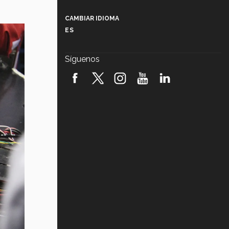
Más que un festival cultural: así es
la magia de VIBRART 2026 (video)
CAMBIAR IDIOMA
ES
Javier Guzmán: investigación con
impacto social (video)
Síguenos
¡México, en el top del mundial de
robótica FIRST 2026! (video)
Vida Tec: Pasión, disciplina y
básquetbol, con Gael Adame
(video)
¿Cómo es el Modelo Educativo
Tec? (video)
Vida Tec: Feminismo e Inteligencia
Artificial, Paola Ricaurte (video)