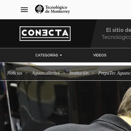
Pasar
navegación
menu
al
principal
contenido
principal
El sitio d
Tecnológic
Menu
CATEGORÍAS
VIDEOS
Comunidad
Noticias
Aguascalientes
Institución
PrepaTec Aguasc