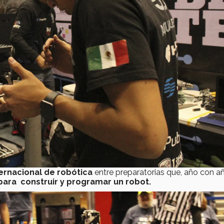
ernacional de robótica
entre preparatorias que, año con añ
para construir y programar un robot.