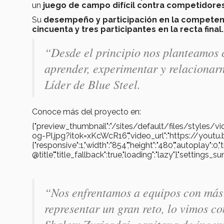
un
juego de campo difícil contra competidore
Su
desempeño y participación en la competen
cincuenta y tres participantes en la recta final.
“Desde el principio nos planteamos 
aprender, experimentar y relacionar
Líder de Blue Steel.
Conoce más del proyecto en:
{"preview_thumbnail":"/sites/default/files/styl
og-PI.jpg?itok=xKcWcR16","video_url":"https://youtu
{"responsive":1,"width":"854","height":"480","autoplay":0,
@title","title_fallback":true,"loading":"lazy"},"settin
“Nos enfrentamos a equipos con más 
representar un gran reto, lo vimos 
Shalom Zurisadai, capitana de ingeni