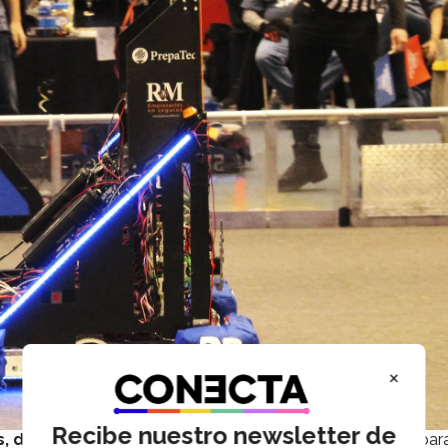
×
Recibe nuestro newsletter de
, desplazarse, encestar pelotas y subir escalones
para