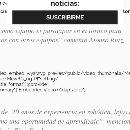
noticias:
s
de ideas afines.
cia
llevó a
Blue Steel
a
posicionarse
en el
número cator
como equipo el participar en el torneo para
nos con otros equipos”
comentó Alonso Ruiz,
es/video_embed_wysiwyg_preview/public/video_thumbnails/
.be/Mew6G_og-PI","settings":
"title_format":"@provider |
gs_summary":["Embedded Video (Adaptable)."]}
de 20 años de experiencia en robótica, lejos 
como una oportunidad de aprendizaje”
mencio
ería Blue Steel.