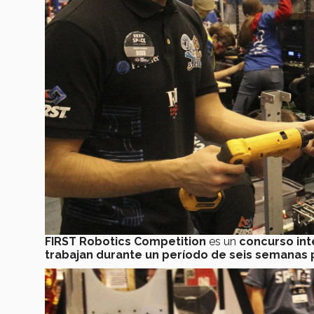
FIRST Robotics Competition
es un
concurso int
trabajan durante un período de seis semanas 