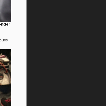
ender
 pues