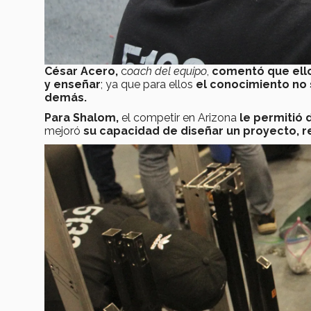
César Acero,
c
oach del equipo
,
comentó que ello
y enseñar
; ya que para ellos
el conocimiento no 
demás.
Para Shalom,
el competir en Arizona
le permitió
mejoró
su capacidad de diseñar un proyecto, r