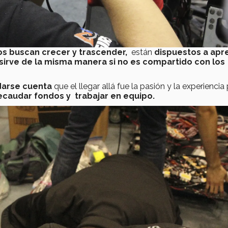
s buscan crecer y trascender,
están
dispuestos a apr
sirve de la misma manera si no es compartido con los
 darse cuenta
que el llegar allá fue la pasión y la experiencia
ecaudar fondos y trabajar en equipo.