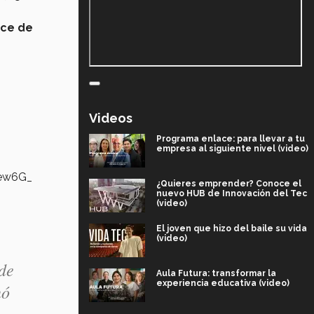
ce de
Videos
Programa enlace: para llevar a tu
empresa al siguiente nivel (video)
Mew6G_
¿Quieres emprender? Conoce el
nuevo HUB de Innovación del Tec
(video)
El joven que hizo del baile su vida
(video)
de
Aula Futura: transformar la
experiencia educativa (video)
nó