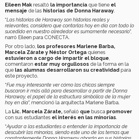
Eileen Mak
resaltó
la importancia
que tiene
el
mensaje
de las
historias de Donna Haraway
.
“
Las historias de Haraway son historias reales y
relevantes, considero que contarlas hoy en día con todo lo
sucedido en nuestro alrededor es sumamente necesario
”,
narró Eileen para CONECTA.
Por otro lado,
los profesores Marlene Barba,
Marcela Zárate y Néstor Ortega
quienes
estuvieron a cargo de impartir el bloque
,
comentaron
estar muy orgullosos
de la forma en la
que
las alumnas desarrollaron su creatividad
para
este proyecto.
“
Fue muy interesante ver cómo las chicas siempre
buscaron ir más allá para desarrollar a partir de Donna
Haraway, el papel de la estructura simbólica de la mujer
hoy en día
”, mencionó la arquitecta Marlene Barba.
La
Lic. Marcela Zárate,
señaló
que
busca
promover
con sus estudiantes
el interés en las minorías
.
“
Ayudar a las estudiantes a entender la importancia de
descubrir las minorías, siendo este uno de los temas que
constantemente Donna Haraway aborda en sus historias,