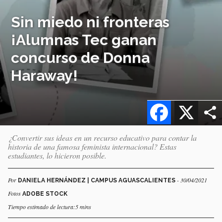
Sin miedo ni fronteras
¡Alumnas Tec ganan
concurso de Donna
Haraway!
Facebook
X
¿Convertir sus ideas en un recurso educativo para contar la
historia de una famosa feminista internacional? Estas
estudiantes, lo hicieron posible.
Por
- 30/04/2021
DANIELA HERNÁNDEZ | CAMPUS AGUASCALIENTES
Fotos
ADOBE STOCK
Tiempo estimado de lectura:5 mins