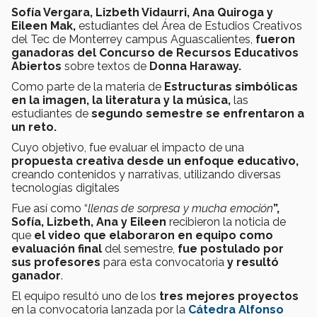
Sofía Vergara, Lizbeth Vidaurri, Ana Quiroga y
Eileen Mak,
estudiantes del Área de Estudios Creativos
del Tec de Monterrey campus Aguascalientes,
fueron
ganadoras del Concurso de Recursos Educativos
Abiertos
sobre textos de
Donna Haraway.
Como parte de la materia de
Estructuras simbólicas
en la imagen, la literatura y la música,
las
estudiantes de
segundo semestre se enfrentaron a
un reto.
Cuyo objetivo, fue evaluar el impacto de una
propuesta creativa desde un enfoque educativo,
creando contenidos y narrativas, utilizando diversas
tecnologías digitales
Fue así como “
llenas de sorpresa y mucha emoción
”,
Sofía, Lizbeth, Ana y Eileen
recibieron la noticia de
que
el video que elaboraron en equipo como
evaluación final
del semestre,
fue postulado por
sus profesores
para esta convocatoria
y resultó
ganador
.
El equipo resultó uno de los
tres mejores proyectos
en la convocatoria lanzada por la
Cátedra Alfonso