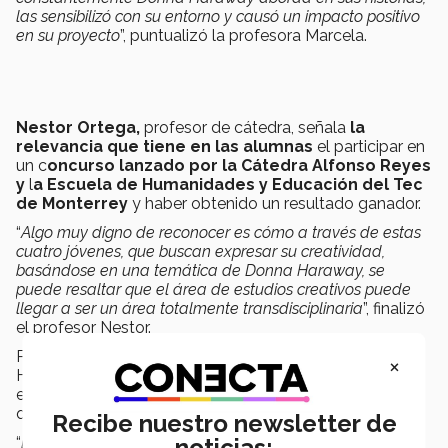
las sensibilizó con su entorno y causó un impacto positivo
en su proyecto
”, puntualizó la profesora Marcela.
Nestor Ortega,
profesor de cátedra,
señala
la
relevancia que tiene en las alumnas
el participar en
un c
oncurso
lanzado
por la Cátedra Alfonso Reyes
y
l
a Escuela de Humanidades y Educación del Tec
de Monterrey
y haber obtenido un resultado ganador.
“
Algo muy digno de reconocer es cómo a través de estas
cuatro jóvenes, que buscan expresar su creatividad,
basándose en una temática de Donna Haraway, se
puede resaltar que el área de estudios creativos puede
llegar a ser un área totalmente transdisciplinaria
”, finalizó
el profesor Nestor.
Para
Vanesa Serrano,
Directora Asociada Escuela de
×
Humanidades y Educación en campus Aguascalientes,
este tipo de
proyectos
dan a conocer
el potencial
que
las y los estudiantes
tienen.
Recibe nuestro newsletter de
“
El desarrollo de este tipo de habilidades en las alumnas,
noticias: