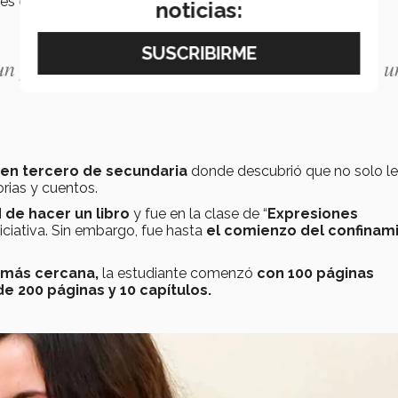
res de la
Segunda Guerra Mundial.
noticias:
un personaje y todo su entorno, es realmente u
ó en tercero de secundaria
donde descubrió que no solo le
orias y cuentos.
 de hacer un libro
y fue en la clase de “
Expresiones
iciativa. Sin embargo, fue hasta
el comienzo del confinam
a más cercana,
la estudiante
comenzó
con 100 páginas
 de
200 páginas y 10 capítulos.