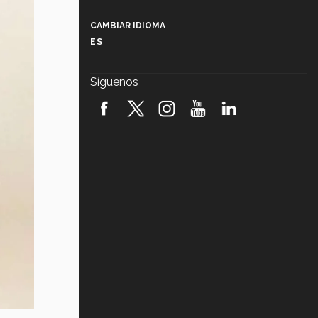
Más que un festival cultural: así es
la magia de VIBRART 2026 (video)
CAMBIAR IDIOMA
ES
Javier Guzmán: investigación con
impacto social (video)
Síguenos
¡México, en el top del mundial de
robótica FIRST 2026! (video)
Vida Tec: Pasión, disciplina y
básquetbol, con Gael Adame
(video)
¿Cómo es el Modelo Educativo
Tec? (video)
Vida Tec: Feminismo e Inteligencia
Artificial, Paola Ricaurte (video)