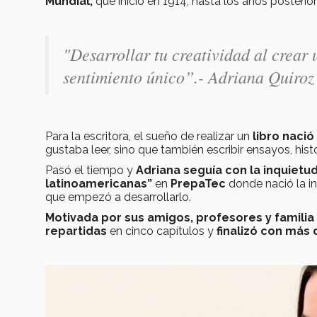
Mundial,
que inició en 1914, hasta los años posterio
"Desarrollar tu creatividad al crear 
sentimiento único
”.- Adriana Quiroz
Para la escritora, el sueño de realizar un
libro naci
gustaba leer, sino que también escribir ensayos, hist
Pasó el tiempo y
Adriana seguía con la inquietud
latinoamericanas”
en
PrepaTec
donde nació la in
que empezó a desarrollarlo.
Motivada por sus amigos, profesores y famili
repartidas
en cinco capítulos y
finalizó con más