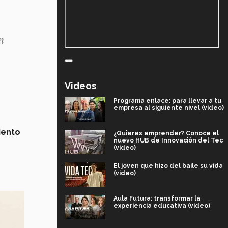
n
Videos
Programa enlace: para llevar a tu
empresa al siguiente nivel (video)
iento
¿Quieres emprender? Conoce el
nuevo HUB de Innovación del Tec
(video)
El joven que hizo del baile su vida
(video)
Aula Futura: transformar la
experiencia educativa (video)