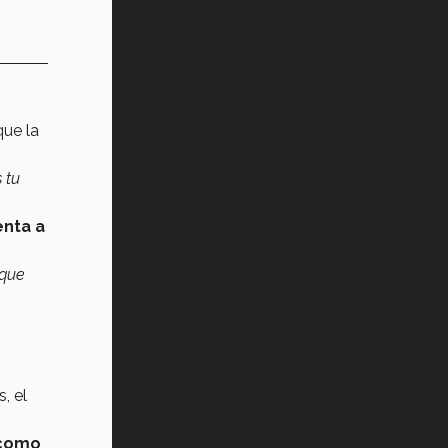
que la
 tu
nta a
 que
, el
 como