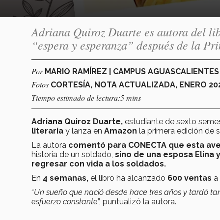
Adriana Quiroz Duarte es autora del li
“espera y esperanza” después de la P
Por
MARIO RAMÍREZ | CAMPUS AGUASCALIENTE
Fotos
CORTESÍA, NOTA ACTUALIZADA, ENERO 20
Tiempo estimado de lectura:5 mins
Adriana Quiroz Duarte,
estudiante de sexto seme
literaria
y lanza en
Amazon
la primera edición de 
La autora
comentó para CONECTA que esta ave
historia de un soldado,
sino de una esposa Elina 
regresar con vida a los soldados.
En
4 semanas,
el libro ha alcanzado
600 ventas
a
“
Un sueño que nació desde hace tres años y tardó tan
esfuerzo constante
”, puntualizó la autora.