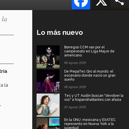
 la
Lo más nuevo
Borregos CCM van por el
campeonato en Liga Mayor de
americano
06 Agosto 2026
tria
De PrepaTec Qro al mundo: el
escenario donde nació un gran
sueño
a la
06 Agosto 2026
Tec y UT Austin buscan "devolver la
voz" a hispanohablantes con afasia
.
05 Agosto 2026
En la ONU: mexicana y EXATEC
representó en Nueva York a la
juventud