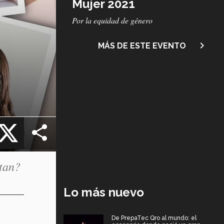
Mujer 2021
Subtítulo
Por la equidad de género
navigate_next
MÁS DE ESTE EVENTO
cebook
X
itan?
Lo más nuevo
De PrepaTec Qro al mundo: el