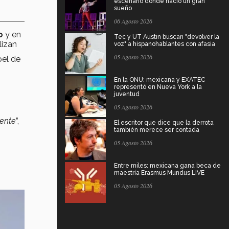
escenario donde nació un gran
sueño
06 Agosto 2026
do
y en
Tec y UT Austin buscan "devolver la
lizan
voz" a hispanohablantes con afasia
05 Agosto 2026
pel de
En la ONU: mexicana y EXATEC
representó en Nueva York a la
juventud
05 Agosto 2026
rente
”,
El escritor que dice que la derrota
también merece ser contada
05 Agosto 2026
Entre miles: mexicana gana beca de
maestría Erasmus Mundus LIVE
05 Agosto 2026