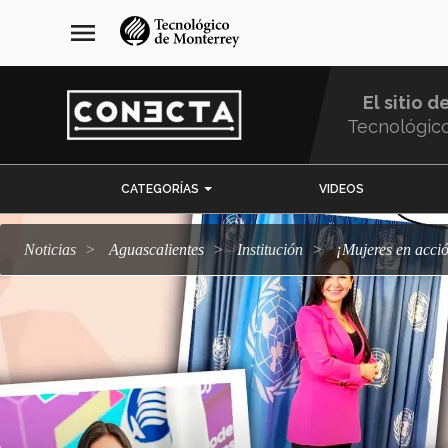
Pasar
navegación
menu
al
principal
contenido
principal
El sitio d
Tecnológic
Menu
CATEGORÍAS
VIDEOS
Comunidad
Noticias
Aguascalientes
Institución
¡Mujeres en acc