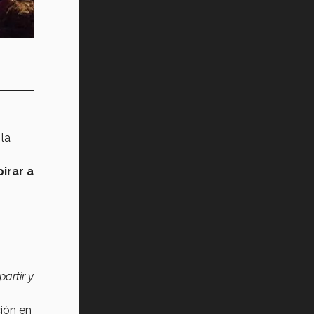
Vida Tec: Pasión, disciplina y
básquetbol, con Gael Adame
(video)
¿Cómo es el Modelo Educativo
Tec? (video)
Vida Tec: Feminismo e Inteligencia
Artificial, Paola Ricaurte (video)
 la
pirar a
artir y
ión en