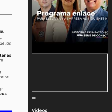
ía.
er
de las
tañas
re
a
que se
ir
bos
Videos