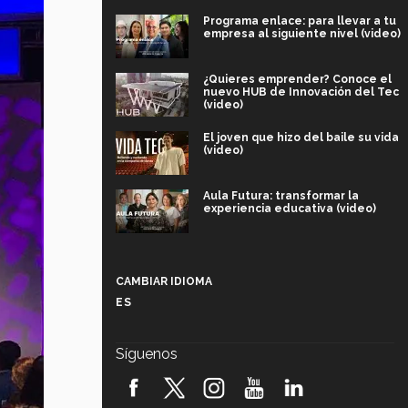
Programa enlace: para llevar a tu
empresa al siguiente nivel (video)
¿Quieres emprender? Conoce el
nuevo HUB de Innovación del Tec
(video)
El joven que hizo del baile su vida
(video)
Aula Futura: transformar la
experiencia educativa (video)
Más que un festival cultural: así es
la magia de VIBRART 2026 (video)
CAMBIAR IDIOMA
ES
Javier Guzmán: investigación con
impacto social (video)
Síguenos
¡México, en el top del mundial de
robótica FIRST 2026! (video)