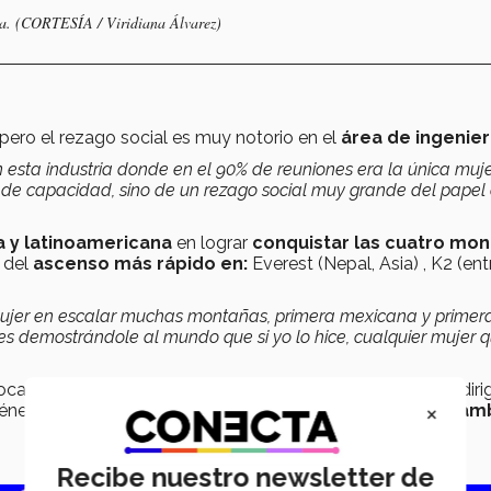
na. (CORTESÍA / Viridiana Álvarez)
pero el rezago social es muy notorio en el
área de ingenier
 esta industria donde en el 90% de reuniones era la única muj
 de capacidad, sino de un rezago social muy grande del papel 
 y latinoamericana
en lograr
conquistar las
cuatro mon
s
del
ascenso más rápido en:
Everest (Nepal, Asia) , K2 (ent
mujer en escalar muchas montañas, primera mexicana y primer
es demostrándole al mundo que si yo lo hice, cualquier mujer 
tocado ser
la única mujer en grupos de hombres,
y al dirig
×
neros son diferentes tanto física como biológicamente,
am
Recibe nuestro newsletter de