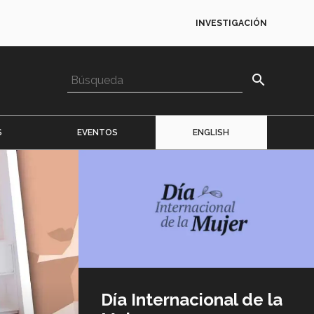
INVESTIGACIÓN
search
S
EVENTOS
ENGLISH
Imagen
o
logo
Día Internacional de la