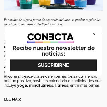
Por medio de alguna forma de expresión del arte, se pueden regular las
emociones, pues estos están ligados entre sí.
×
Si eres alumno del Tec y requieres de apoyo
Recibe nuestro newsletter de
emocional, médico o nutricional
, no olvides de
visitar el programa
TQueremos
, en donde encontrarás
noticias:
consejos, actividades y una
línea de apoyo
las 24
horas.
Además, recuerda que el
Tec de Monterrey
cuenta
con el programa
Cuida Tu Mente
, donde podrás
encontrar desde consejos en temas de salud mental,
actitud positiva, hasta un calendario de actividades que
incluye
yoga, mindfulness, fitness
, entre más temas.
LEE MÁS: