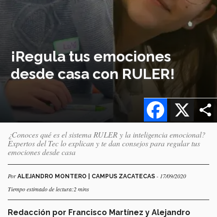
¡Regula tus emociones
desde casa con RULER!
Facebook
X
¿Conoces qué es el sistema RULER y la inteligencia emocional?
Expertos del Tec lo explican y te dan consejos para regular tus
emociones desde casa
Por
- 17/09/2020
ALEJANDRO MONTERO | CAMPUS ZACATECAS
Tiempo estimado de lectura:2 mins
Redacción por Francisco Martínez y Alejandro