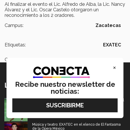
Al finalizar el evento el Lic. Alfredo de Alba, la Lic. Nancy
Álvarez y el Lic. Oscar Castelo otorgaron un
reconocimiento a los 2 oradores.
Campus:
Zacatecas
Etiquetas:
EXATEC
Categoría:
Institución
×
Recibe nuestro newsletter de
Lo más nuevo
noticias:
México va por pase olímpico en mundial de flag football
en Alemania
07 Agosto 2026
Música y teatro: EXATEC en el elenco de El Fantasma
de la Ópera México