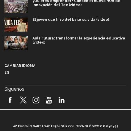
¿Quieres emprender? Conoce el nuevo HUB de
Innovación del Tec (video)
El joven que hizo del baile su vida (video)
Aula Futura: transformar la experiencia educativa
(video)
Más que un festival cultural: así es la magia de
VIBRART 2026 (video)
CAMBIAR IDIOMA
ES
Javier Guzmán: investigación con impacto social
(video)
Síguenos
¡México, en el top del mundial de robótica FIRST
2026! (video)
Vida Tec: Pasión, disciplina y básquetbol, con Gael
Adame (video)
A
AV. EUGENIO GARZA SADA 2501 SUR COL. TECNOLÓGICO C.P. 64849 |
L