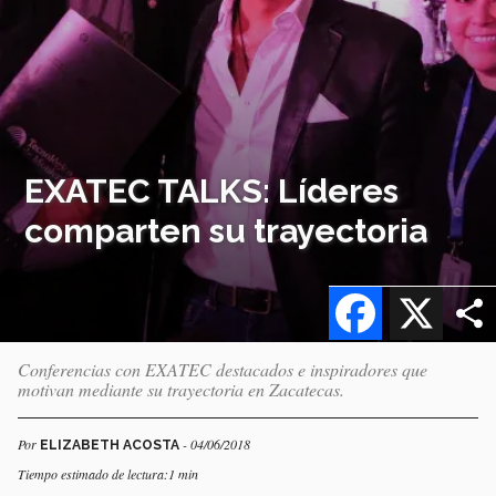
EXATEC TALKS: Líderes
comparten su trayectoria
Facebook
X
Conferencias con EXATEC destacados e inspiradores que
motivan mediante su trayectoria en Zacatecas.
Por
- 04/06/2018
ELIZABETH ACOSTA
Tiempo estimado de lectura:1 min