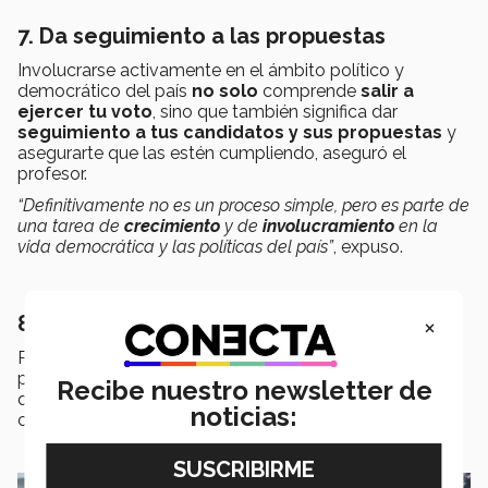
7. Da seguimiento a las propuestas
Involucrarse activamente en el ámbito político y
democrático del país
no solo
comprende
salir a
ejercer tu voto
, sino que también significa dar
seguimiento a tus candidatos y sus propuestas
y
asegurarte que las estén cumpliendo, aseguró el
profesor.
“Definitivamente no es un proceso simple, pero es parte de
una tarea de
crecimiento
y de
involucramiento
en la
vida democrática y las políticas del país”
, expuso.
8. Apóyate en herramientas que existen
×
Puedes utilizar
herramientas
o
plataformas
en línea
para dar seguimiento a los candidatos y sus posturas
Recibe nuestro newsletter de
que te ayuden a comparar las propuestas de los
noticias:
candidatos.