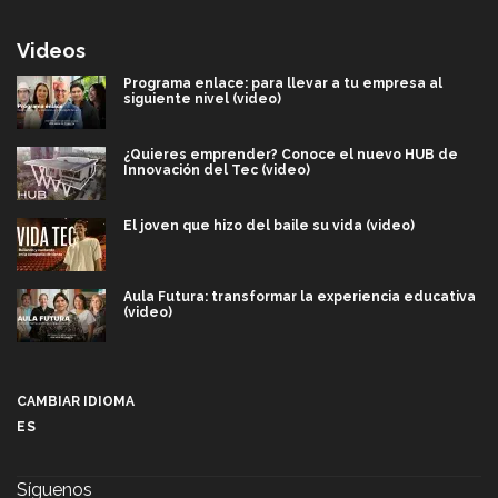
Videos
Programa enlace: para llevar a tu empresa al
siguiente nivel (video)
¿Quieres emprender? Conoce el nuevo HUB de
Innovación del Tec (video)
El joven que hizo del baile su vida (video)
Aula Futura: transformar la experiencia educativa
(video)
Más que un festival cultural: así es la magia de
VIBRART 2026 (video)
CAMBIAR IDIOMA
ES
Javier Guzmán: investigación con impacto social
(video)
Síguenos