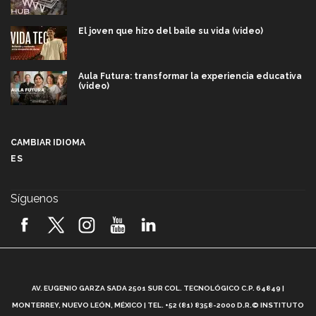
El joven que hizo del baile su vida (video)
Aula Futura: transformar la experiencia educativa
(video)
Más que un festival cultural: así es la magia de
VIBRART 2026 (video)
CAMBIAR IDIOMA
ES
Javier Guzmán: investigación con impacto social
(video)
Síguenos
¡México, en el top del mundial de robótica FIRST
2026! (video)
Vida Tec: Pasión, disciplina y básquetbol, con Gael
Adame (video)
A
AV. EUGENIO GARZA SADA 2501 SUR COL. TECNOLÓGICO C.P. 64849 |
L
¿Cómo es el Modelo Educativo Tec? (video)
MONTERREY, NUEVO LEÓN, MÉXICO | TEL. +52 (81) 8358-2000 D.R.© INSTITUTO