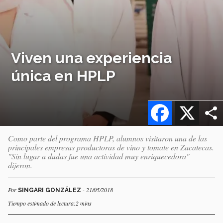
Viven una experiencia
única en HPLP
Facebook
X
Como parte del programa HPLP, alumnos visitaron una de las
principales empresas productoras de vino y tomate en Zacatecas.
"Sin lugar a dudas fue una actividad muy enriquecedora"
dijeron.
Por
- 21/05/2018
SINGARI GONZÁLEZ
Tiempo estimado de lectura:2 mins