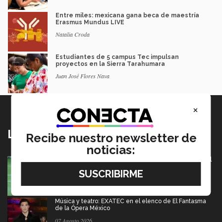
Entre miles: mexicana gana beca de maestría
Erasmus Mundus LIVE
Natalia Croda
Estudiantes de 5 campus Tec impulsan
proyectos en la Sierra Tarahumara
Juan José Flores Nava
×
Lo más nuevo
Recibe nuestro newsletter de
noticias:
México va por pase olímpico en mundial de flag football
en Alemania
07 Agosto 2026
Música y teatro: EXATEC en el elenco de El Fantasma
de la Ópera México
07 Agosto 2026