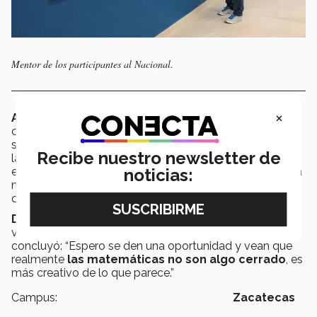
Mentor de los participantes al Nacional.
×
Alejandro Ramírez
,
mentor de los competidores
,
comenta que se encuentra orgulloso de los logros que
se han obtenido, además de ver el gusto y pasión por
Recibe nuestro newsletter de
las matemáticas de los alumnos; agrega que
espera que los jóvenes "desaparezcan el miedo" a dicha
noticias:
materia acercándose a profesores y convocatorias
como éstas para que encuentren el lado divertido.
Denisse Garnica invita
a las personas que no han
vivido este tipo de experiencias,
a intentarlo,
y
concluyó: “Espero se den una oportunidad y vean que
realmente
las matemáticas no son algo cerrado
, es
más creativo de lo que parece.”
Campus:
Zacatecas