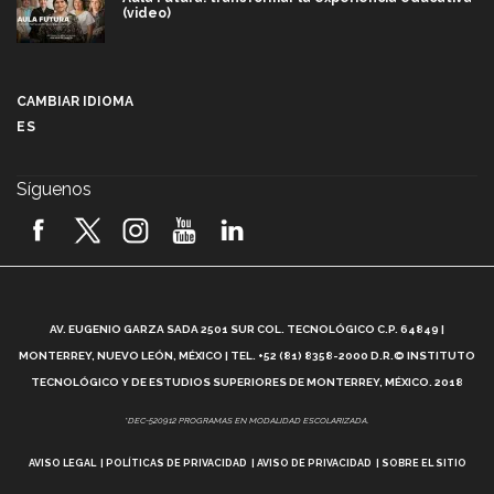
(video)
Más que un festival cultural: así es la magia de
VIBRART 2026 (video)
CAMBIAR IDIOMA
ES
Javier Guzmán: investigación con impacto social
(video)
Síguenos
¡México, en el top del mundial de robótica FIRST
2026! (video)
Vida Tec: Pasión, disciplina y básquetbol, con Gael
Adame (video)
A
AV. EUGENIO GARZA SADA 2501 SUR COL. TECNOLÓGICO C.P. 64849 |
L
¿Cómo es el Modelo Educativo Tec? (video)
MONTERREY, NUEVO LEÓN, MÉXICO | TEL. +52 (81) 8358-2000 D.R.© INSTITUTO
TECNOLÓGICO Y DE ESTUDIOS SUPERIORES DE MONTERREY, MÉXICO. 2018
Vida Tec: Feminismo e Inteligencia Artificial, Paola
*DEC-520912 PROGRAMAS EN MODALIDAD ESCOLARIZADA.
Ricaurte (video)
AVISO LEGAL
POLÍTICAS DE PRIVACIDAD
AVISO DE PRIVACIDAD
SOBRE EL SITIO