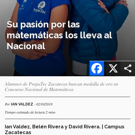
Su pasión por las
matemáticas los lleva al
Nacional
Facebook
X
Alumnos de PrepaTec Zacatecas buscan medalla de oro en
Concurso Nacional de Matemáticas
Por
- 02/10/2018
IAN VALDEZ
Tiempo estimado de lectura:2 mins
Ian Valdez, Belén Rivera y David Rivera. | Campus
Zacatecas