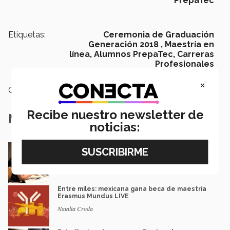
PrepaTec
Etiquetas:
Ceremonia de Graduación
Generación 2018 ,
Maestría en
línea,
Alumnos PrepaTec,
Carreras
Profesionales
×
Categoría:
Educación
Recibe nuestro newsletter de
Notas Relacionadas
noticias:
En la ONU: mexicana y EXATEC representó en
Nueva York a la juventud
Loretta Mariaud y Carlos González
Entre miles: mexicana gana beca de maestría
Erasmus Mundus LIVE
Natalia Croda