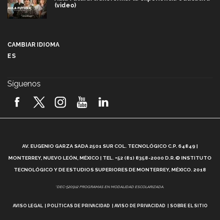
(video)
Más que un festival cultural: así es la magia de
VIBRART 2026 (video)
CAMBIAR IDIOMA
ES
Javier Guzmán: investigación con impacto social
(video)
Síguenos
¡México, en el top del mundial de robótica FIRST
2026! (video)
Vida Tec: Pasión, disciplina y básquetbol, con Gael
Adame (video)
A
AV. EUGENIO GARZA SADA 2501 SUR COL. TECNOLÓGICO C.P. 64849 |
L
¿Cómo es el Modelo Educativo Tec? (video)
MONTERREY, NUEVO LEÓN, MÉXICO | TEL. +52 (81) 8358-2000 D.R.© INSTITUTO
TECNOLÓGICO Y DE ESTUDIOS SUPERIORES DE MONTERREY, MÉXICO. 2018
Vida Tec: Feminismo e Inteligencia Artificial, Paola
*DEC-520912 PROGRAMAS EN MODALIDAD ESCOLARIZADA.
Ricaurte (video)
AVISO LEGAL
POLÍTICAS DE PRIVACIDAD
AVISO DE PRIVACIDAD
SOBRE EL SITIO