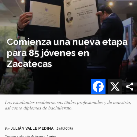
Comienza una nueva etapa
para 85 jóvenes en
Zacatecas
Facebook
X
Los estudiantes recibieron sus títulos profesionales y de maestría,
así como diplomas de bachillerato.
Por
- 28/05/2018
JULIÁN VALLE MEDINA
Tiempo estimado de lectura:2 mins