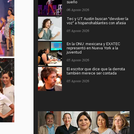
sueño
06 Agosto 2026
Tec y UT Austin buscan "devolver la
voz" a hispanohablantes con afasia
05 Agosto 2026
En la ONU: mexicana y EXATEC
representó en Nueva York a la
juventud
05 Agosto 2026
El escritor que dice que la derrota
también merece ser contada
05 Agosto 2026