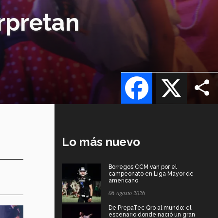
rpretan
Facebook
X
Lo más nuevo
Borregos CCM van por el
campeonato en Liga Mayor de
americano
06 Agosto 2026
De PrepaTec Qro al mundo: el
escenario donde nació un gran