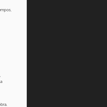
Tec? (video)
iempos,
Vida Tec: Feminismo e Inteligencia
Artificial, Paola Ricaurte (video)
y
la
obra.