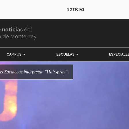
NOTICIAS
e noticias
del
o de Monterrey
CAMPUS
ESCUELAS
ESPECIALE
s Zacatecas interpretan "Hairspray".