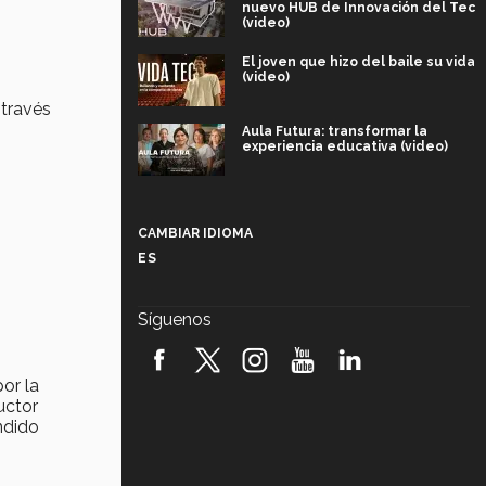
nuevo HUB de Innovación del Tec
(video)
El joven que hizo del baile su vida
(video)
 través
Aula Futura: transformar la
experiencia educativa (video)
Más que un festival cultural: así es
la magia de VIBRART 2026 (video)
CAMBIAR IDIOMA
ES
Javier Guzmán: investigación con
impacto social (video)
Síguenos
¡México, en el top del mundial de
robótica FIRST 2026! (video)
or la
uctor
Vida Tec: Pasión, disciplina y
ndido
básquetbol, con Gael Adame
(video)
¿Cómo es el Modelo Educativo