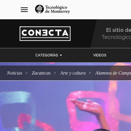
Pasar
navegación
menu
al
principal
contenido
principal
El sitio d
Tecnológic
Menu
CATEGORÍAS
VIDEOS
Comunidad
Noticias
Zacatecas
arte y cultura
Alumnos de Campu