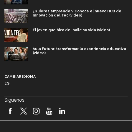
¿Quieres emprender? Conoce el nuevo HUB de
Innovación del Tec (video)
El joven que hizo del baile su vida (video)
Aula Futura: transformar la experiencia educativa
(video)
Más que un festival cultural: así es la magia de
VIBRART 2026 (video)
CAMBIAR IDIOMA
ES
Javier Guzmán: investigación con impacto social
(video)
Síguenos
¡México, en el top del mundial de robótica FIRST
2026! (video)
Vida Tec: Pasión, disciplina y básquetbol, con Gael
Adame (video)