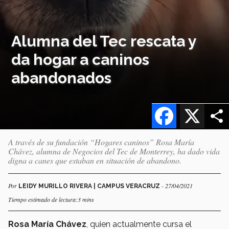
Alumna del Tec rescata y
da hogar a caninos
abandonados
Facebook
X
A través de su fundación “Hogares caninos” Rosa María
Chávez, alumna de Negocios del Tec de Monterrey, ha dado vida
digna a canes que estaban en situación de abandono.
Por
- 27/04/2021
LEIDY MURILLO RIVERA | CAMPUS VERACRUZ
Tiempo estimado de lectura:3 mins
Rosa María Chávez
, quien actualmente cursa el