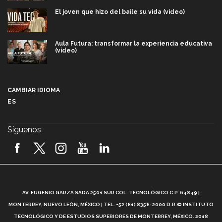
El joven que hizo del baile su vida (video)
Aula Futura: transformar la experiencia educativa
(video)
Más que un festival cultural: así es la magia de
VIBRART 2026 (video)
CAMBIAR IDIOMA
ES
Javier Guzmán: investigación con impacto social
(video)
Síguenos
¡México, en el top del mundial de robótica FIRST
2026! (video)
Vida Tec: Pasión, disciplina y básquetbol, con Gael
Adame (video)
A
AV. EUGENIO GARZA SADA 2501 SUR COL. TECNOLÓGICO C.P. 64849 |
L
¿Cómo es el Modelo Educativo Tec? (video)
MONTERREY, NUEVO LEÓN, MÉXICO | TEL. +52 (81) 8358-2000 D.R.© INSTITUTO
TECNOLÓGICO Y DE ESTUDIOS SUPERIORES DE MONTERREY, MÉXICO. 2018