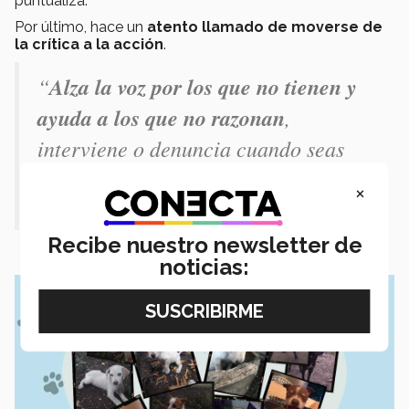
puntualiza.
Por último, hace un
a
tento llamado de
moverse de
la crítica a la acción
.
“
Alza la voz por los que no tienen y
ayuda a los que no razonan
,
interviene o denuncia cuando seas
testigo de un maltrato, de un
×
abandono, de un abuso”.
Recibe nuestro newsletter de
noticias: