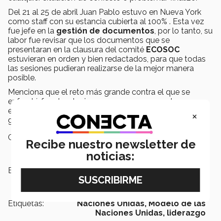
Del 21 al 25 de abril Juan Pablo estuvo en Nueva York
como staff con su estancia cubierta al 100% . Esta vez
fue jefe en la
gestión de documentos
, por lo tanto, su
labor fue revisar que los documentos que se
presentaran en la clausura del comité
ECOSOC
estuvieran en orden y bien redactados, para que todas
las sesiones pudieran realizarse de la mejor manera
posible.
Menciona que el reto más grande contra el que se
enfrentó fue dar el primer paso, y que con esta
experiencia se quedó con importantes recuerdos y
×
grandes relaciones.
Campus:
Veracruz
Recibe nuestro newsletter de
noticias:
Escuelas:
PrepaTec
Etiquetas:
Naciones Unidas,
Modelo de las
Naciones Unidas,
liderazgo