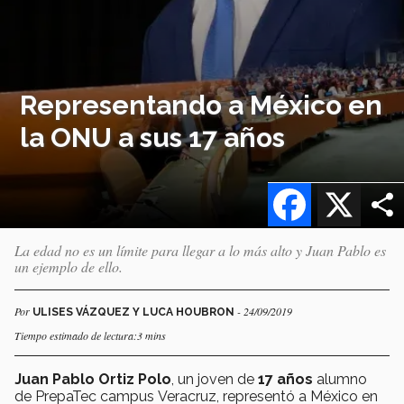
Representando a México en
la ONU a sus 17 años
Facebook
X
La edad no es un límite para llegar a lo más alto y Juan Pablo es
un ejemplo de ello.
Por
- 24/09/2019
ULISES VÁZQUEZ Y LUCA HOUBRON
Tiempo estimado de lectura:3 mins
Juan Pablo Ortiz Polo
, un joven de
17 años
alumno
de PrepaTec campus Veracruz, representó a México en