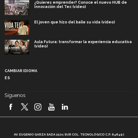
¿Quieres emprender? Conoce el nuevo HUB de
Innovación del Tec (video)
El joven que hizo del baile su vida (video)
Aula Futura: transformar la experiencia educativa
(video)
Más que un festival cultural: así es la magia de
VIBRART 2026 (video)
CAMBIAR IDIOMA
ES
Javier Guzmán: investigación con impacto social
(video)
Síguenos
¡México, en el top del mundial de robótica FIRST
2026! (video)
Vida Tec: Pasión, disciplina y básquetbol, con Gael
Adame (video)
A
AV. EUGENIO GARZA SADA 2501 SUR COL. TECNOLÓGICO C.P. 64849 |