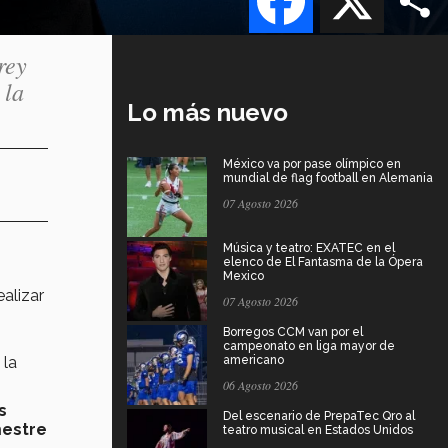
rey
 la
Lo más nuevo
México va por pase olímpico en
mundial de flag football en Alemania
07 Agosto 2026
Música y teatro: EXATEC en el
elenco de El Fantasma de la Ópera
Mexico
ealizar
07 Agosto 2026
Borregos CCM van por el
campeonato en liga mayor de
 la
americano
06 Agosto 2026
s
Del escenario de PrepaTec Qro al
mestre
teatro musical en Estados Unidos