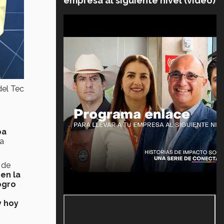
empresa al siguiente nivel (video)
del Tec
ba
ía
 de
en la
ogro
y hoy