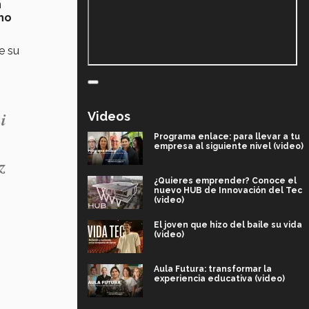
n
ho
e su
i
Videos
Programa enlace: para llevar a tu
empresa al siguiente nivel (video)
z
¿Quieres emprender? Conoce el
nuevo HUB de Innovación del Tec
(video)
El joven que hizo del baile su vida
(video)
Aula Futura: transformar la
experiencia educativa (video)