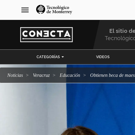
Pasar
navegación
menu
al
principal
contenido
principal
El sitio d
Tecnológic
Menu
CATEGORÍAS
VIDEOS
Comunidad
Noticias
Veracruz
Educación
Obtienen beca de maes