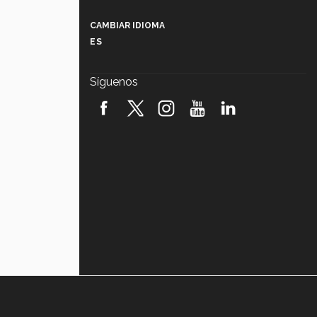
Más que un festival cultural: así es
la magia de VIBRART 2026 (video)
CAMBIAR IDIOMA
ES
Javier Guzmán: investigación con
impacto social (video)
Síguenos
¡México, en el top del mundial de
robótica FIRST 2026! (video)
Vida Tec: Pasión, disciplina y
básquetbol, con Gael Adame
(video)
¿Cómo es el Modelo Educativo
Tec? (video)
Vida Tec: Feminismo e Inteligencia
Artificial, Paola Ricaurte (video)