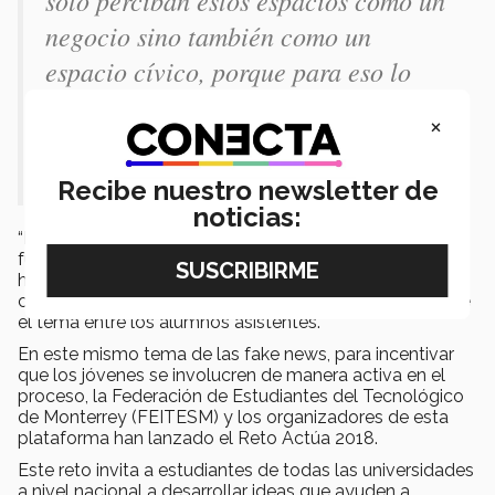
solo perciban estos espacios como un
negocio sino también como un
espacio cívico, porque para eso lo
están usando, y hay que obligarlos a
×
que respondan a esa lógica cívica”,
opinó la especialista.
Recibe nuestro newsletter de
noticias:
“En México es fundamental la pluralidad de fuentes, es
fundamental, y no la teníamos. ¿Hay que regular?, ¿no
hay que regular?, ¿cómo influye eso en la democracia?”,
concluyó la doctora Smith invitando a la reflexión sobre
el tema entre los alumnos asistentes.
En este mismo tema de las fake news, para incentivar
que los jóvenes se involucren de manera activa en el
proceso, la Federación de Estudiantes del Tecnológico
de Monterrey (FEITESM) y los organizadores de esta
plataforma han lanzado el Reto Actúa 2018.
Este reto invita a estudiantes de todas las universidades
a nivel nacional a desarrollar ideas que ayuden a