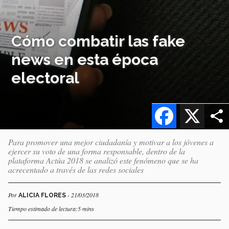
Cómo combatir las fake
news en esta época
electoral
Facebook
X
Para promover una mejor ciudadanía y motivar a los jóvenes a
ejercer su voto de una forma responsable, dentro de la
plataforma Actúa 2018 se analizó este fenómeno que se ha
acrecentado a través de las redes sociales
Por
- 21/03/2018
ALICIA FLORES
Tiempo estimado de lectura:5 mins