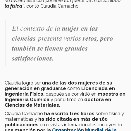
no tuviera este componente tan fuerte de masculinidad:
la física”
, contó Claudia Camacho.
El contexto de la
mujer en las
ciencias
presenta varios
retos, pero
también se tienen grandes
satisfacciones.
Claudia logró ser
una de las dos mujeres
de su
generación en graduarse
como
Licenciada en
Ingeniería Física,
después se convirtió en
m
aestra en
Ingeniería Química
y por último en
d
octora en
Ciencias de Materiales.
Claudia Camacho
ha escrito tres libros
sobre física y
matemáticas y
ha sido citada en más de 160
publicaciones
en revistas internacionales, incluyendo
una mención por la
Organización Mundial de la