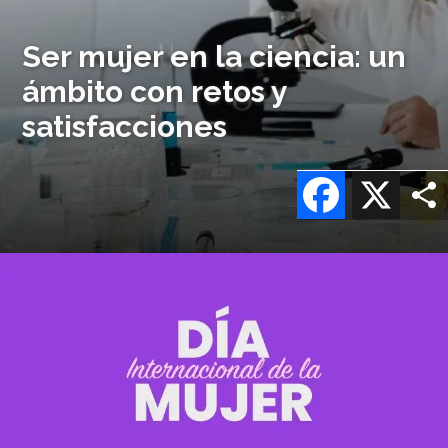
Ser mujer en la ciencia: un
ámbito con retos y
satisfacciones
Facebook
X
Imagen
o
logo