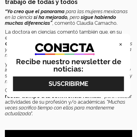
trabajo de todas y todos
“Yo creo que el panorama
para las mujeres mexicanas
en la ciencia
sí ha mejorado,
pero
sigue habiendo
muchas diferencias”
, comentó Claudia Camacho.
La doctora en ciencias comentó también que, en su
experiencia,
el cuidado de los hijos
marca una
×
diferencia
. "
Yo veo a colegas mujeres que no tienen hijos
y tienen carreras considerablemente más brillantes que la
mía, ¿Por qué?
".
Recibe nuestro newsletter de
y continuó: "
A mi hijo un día le mostré a una compañera
noticias:
investigadora que admiro y le dije quiero ser como ella"
y
se
sorprendió de la respuesta
que le dió "
y él volteó y
me dijo pero ella no tiene hijos".
Comenta la profesora que en ocasiones ha tenido que
restar tiempo a la convivencia familiar
para realizar
actividades de su profesión y/o académicas
"
Muchas
veces sacrifico tiempo con ellos para mantenerme
actualizada
".