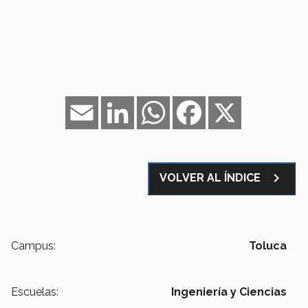
Email
LinkedIn
WhatsApp
Facebook
X
navigate_next
VOLVER AL ÍNDICE
Campus:
Toluca
Escuelas:
Ingeniería y Ciencias