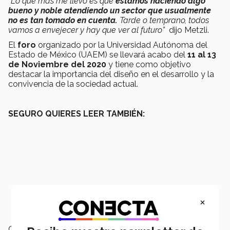
“Lo que más me llevo es que
estamos haciendo algo
bueno y noble atendiendo un sector que usualmente
no es tan tomado en cuenta.
Tarde o temprano, todos
vamos a envejecer y hay que ver al futuro”
dijo Metzli.
El
foro
organizado por la Universidad Autónoma del
Estado de México (UAEM) se llevará acabo del
11 al 13
de Noviembre del 2020
y tiene como objetivo
destacar la importancia del diseño en el desarrollo y la
convivencia de la sociedad actual.
SEGURO QUIERES LEER TAMBIÉN:
×
Campus:
Toluca