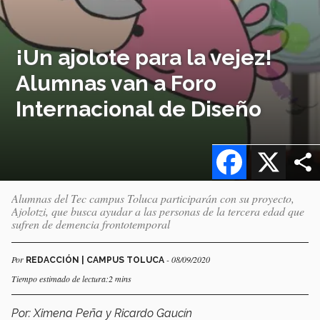
¡Un ajolote para la vejez!
Alumnas van a Foro
Internacional de Diseño
Facebook
X
Alumnas del Tec campus Toluca participarán con su proyecto,
Ajolotzi, que busca ayudar a las personas de la tercera edad que
sufren de demencia frontotemporal
Por
- 08/09/2020
REDACCIÓN | CAMPUS TOLUCA
Tiempo estimado de lectura:2 mins
Por: Ximena Peña y Ricardo Gaucín