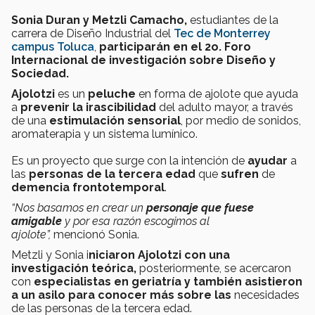
Sonia Duran y Metzli Camacho,
estudiantes de la
carrera de Diseño Industrial del
Tec de Monterrey
campus Toluca
,
participarán en el 2o. Foro
Internacional de investigación sobre Diseño y
Sociedad.
Ajolotzi
es un
peluche
en forma de ajolote que ayuda
a
prevenir la irascibilidad
del adulto mayor, a través
de una
estimulación sensorial
, por medio de sonidos,
aromaterapia y un sistema lumínico.
Es un proyecto que surge con la intención de
ayudar
a
las
personas de la tercera edad
que
sufren
de
demencia frontotemporal
.
“Nos basamos en crear un
personaje que fuese
amigable
y por esa razón escogimos al
ajolote”,
mencionó Sonia.
Metzli y Sonia i
niciaron
Ajolotzi
con una
investigación teórica,
posteriormente, se acercaron
con
especialistas en geriatría y también
asistieron
a un asilo
para conocer más sobre las
necesidades
de las personas de la tercera edad.