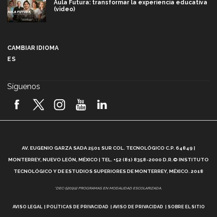
Aula Futura: transformar la experiencia educativa
(video)
Más que un festival cultural: así es la magia de
VIBRART 2026 (video)
CAMBIAR IDIOMA
ES
Javier Guzmán: investigación con impacto social
(video)
Síguenos
¡México, en el top del mundial de robótica FIRST
2026! (video)
Vida Tec: Pasión, disciplina y básquetbol, con Gael
Adame (video)
A
AV. EUGENIO GARZA SADA 2501 SUR COL. TECNOLÓGICO C.P. 64849 |
L
¿Cómo es el Modelo Educativo Tec? (video)
MONTERREY, NUEVO LEÓN, MÉXICO | TEL. +52 (81) 8358-2000 D.R.© INSTITUTO
TECNOLÓGICO Y DE ESTUDIOS SUPERIORES DE MONTERREY, MÉXICO. 2018
Vida Tec: Feminismo e Inteligencia Artificial, Paola
*DEC-520912 PROGRAMAS EN MODALIDAD ESCOLARIZADA.
Ricaurte (video)
AVISO LEGAL
POLÍTICAS DE PRIVACIDAD
AVISO DE PRIVACIDAD
SOBRE EL SITIO