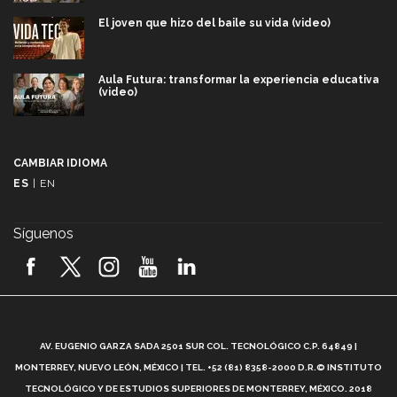
El joven que hizo del baile su vida (video)
Aula Futura: transformar la experiencia educativa
(video)
Más que un festival cultural: así es la magia de
VIBRART 2026 (video)
CAMBIAR IDIOMA
ES
|
EN
Javier Guzmán: investigación con impacto social
(video)
Síguenos
¡México, en el top del mundial de robótica FIRST
2026! (video)
Vida Tec: Pasión, disciplina y básquetbol, con Gael
Adame (video)
A
AV. EUGENIO GARZA SADA 2501 SUR COL. TECNOLÓGICO C.P. 64849 |
L
¿Cómo es el Modelo Educativo Tec? (video)
MONTERREY, NUEVO LEÓN, MÉXICO | TEL. +52 (81) 8358-2000 D.R.© INSTITUTO
TECNOLÓGICO Y DE ESTUDIOS SUPERIORES DE MONTERREY, MÉXICO. 2018