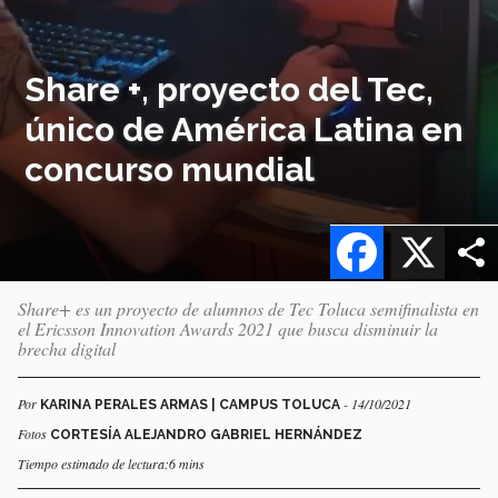
Share +, proyecto del Tec,
único de América Latina en
concurso mundial
Facebook
X
Share+ es un proyecto de alumnos de Tec Toluca semifinalista en
el Ericsson Innovation Awards 2021 que busca disminuir la
brecha digital
Por
- 14/10/2021
KARINA PERALES ARMAS | CAMPUS TOLUCA
Fotos
CORTESÍA ALEJANDRO GABRIEL HERNÁNDEZ
Tiempo estimado de lectura:6 mins