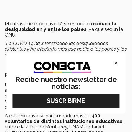
Mientras que el objetivo 10 se enfoca en
reducir la
desigualdad en y entre los países
, ya que según la
ONU:
“
La COVID-19 ha intensificado las desigualdades
existentes y ha afectado más que nadie a los pobres y las
comunidades más vulnerables
".
×
El crecimiento del proyecto
Recibe nuestro newsletter de
Desde su nacimiento, fue un proyecto que
llamó la
noticias:
atención para sumar sus talentos
y ayudar a un
número mayor de personas “
a la semana que lanzamos
la convocatoria para tener voluntarios, teníamos a cerca
de 100 voluntarios
”, comentó Alejandro.
A esta iniciativa se han sumado más de
400
voluntarios de distintas instituciones educativas
,
entre ellas: Tec de Monterrey, UNAM, Rotaract