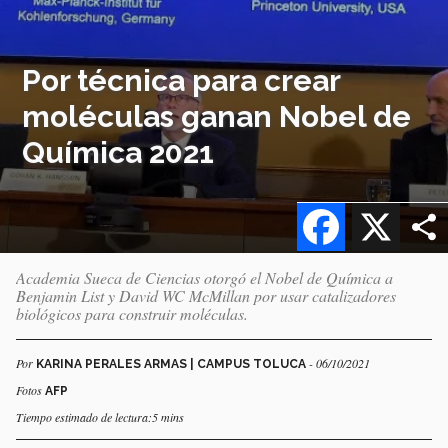
Por técnica para crear
moléculas ganan Nobel de
Química 2021
Facebook
X
Academia Sueca de Ciencias otorgó el Nobel de Química a
Benjamin List y David WC McMillan por usar catalizadores
biológicos para construir moléculas.
Por
- 06/10/2021
KARINA PERALES ARMAS | CAMPUS TOLUCA
Fotos
AFP
Tiempo estimado de lectura:5 mins