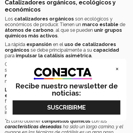
Catalizadores orgánicos, ecológicos y
económicos
Los
catalizadores orgánicos
son ecológicos y
económicos de producir. Tienen un
marco estable
de
átomos de carbono
,
al que se pueden
unir grupos
químicos más activos
.
La rápida
expansión
en el
uso de catalizadores
orgánicos
se debe principalmente a su
capacidad
para
impulsar la catálisis asimétrica
.
Cuando se
construyen moléculas
, a menudo ocurren
×
situaciones en las que
se pueden formar dos
moléculas diferentes
, que, al igual que nuestras
manos, son la imagen especular de la otra.
Recibe nuestro newsletter de
Los químicos a menudo solo querrán uno de
noticias:
estos
, particularmente cuando producen productos
farmacéuticos, por lo que el enfoque del trabajo de los
ganadores es importante para la investigación y la
industria.
"El cómo obtener
compuestos químicos
con las
características deseadas
ha sido un largo camino, y el
avance en las técnicas de catálisis es un gran paso