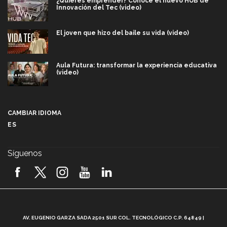
¿Quieres emprender? Conoce el nuevo HUB de
Innovación del Tec (video)
El joven que hizo del baile su vida (video)
Aula Futura: transformar la experiencia educativa
(video)
Más que un festival cultural: así es la magia de
VIBRART 2026 (video)
CAMBIAR IDIOMA
ES
Javier Guzmán: investigación con impacto social
(video)
Síguenos
¡México, en el top del mundial de robótica FIRST
2026! (video)
Vida Tec: Pasión, disciplina y básquetbol, con Gael
Adame (video)
A
AV. EUGENIO GARZA SADA 2501 SUR COL. TECNOLÓGICO C.P. 64849 |
L