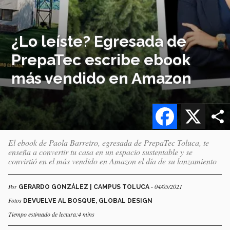
¿Lo leíste? Egresada de
PrepaTec escribe ebook
más vendido en Amazon
Facebook
X
El ebook de Paola Barreiro, egresada de PrepaTec Toluca, te
enseña a convertir tu casa en un espacio sustentable y se
convirtió en el más vendido en Amazon el día de su lanzamiento
Por
- 04/05/2021
GERARDO GONZÁLEZ | CAMPUS TOLUCA
Fotos
DEVUELVE AL BOSQUE, GLOBAL DESIGN
Tiempo estimado de lectura:4 mins