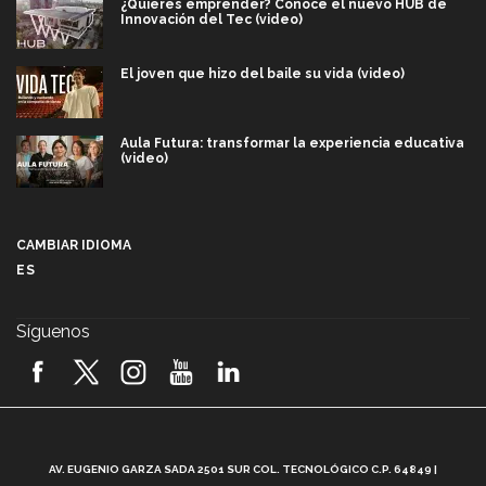
¿Quieres emprender? Conoce el nuevo HUB de
Innovación del Tec (video)
El joven que hizo del baile su vida (video)
Aula Futura: transformar la experiencia educativa
(video)
Más que un festival cultural: así es la magia de
VIBRART 2026 (video)
CAMBIAR IDIOMA
ES
Javier Guzmán: investigación con impacto social
(video)
Síguenos
¡México, en el top del mundial de robótica FIRST
2026! (video)
Vida Tec: Pasión, disciplina y básquetbol, con Gael
Adame (video)
A
AV. EUGENIO GARZA SADA 2501 SUR COL. TECNOLÓGICO C.P. 64849 |
L