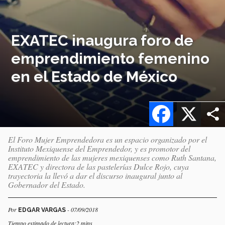
EXATEC inaugura foro de
emprendimiento femenino
en el Estado de México
Facebook
X
El Foro Mujer Emprendedora es un espacio organizado por el
Instituto Mexiquense del Emprendedor, y es promotor del
emprendimiento de las mujeres mexiquenses como Ruth Santana,
EXATEC y directora de las pastelerías Dulce Rojo, cuya
trayectoria la llevó a dar el discurso inaugural junto al
Gobernador del Estado.
Por
- 07/09/2018
EDGAR VARGAS
Tiempo estimado de lectura:2 mins