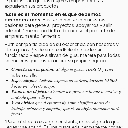
espacios para que las mujeres emprendedoras
expusieran sus productos.
“
Este es el momento en el que debemos
empoderarnos.
Buscar conectar con nuestras
pasiones para generar proyectos, apoyarnos y salir
adelante” mencionó Ruth refiriéndose al presente del
emprendimiento femenino.
Ruth compartió algo de su experiencia con nosotros y
dio algunos
tips
de emprendimiento que le han
funcionado y espera sirvan de igual manera para todas
las mujeres que buscan iniciar su propio negocio:
Conecta con tu pasión:
Si algo te gusta, HAZLO y crea
valor con ello.
Especialízate:
Vuélvete experta en tu área, invierte 10,000
horas en volverte mejor.
Plantea un objetivo:
Siempre ten presente lo que te motiva y
a dónde quieres llegar.
Y no olvides
que el emprendimiento significa horas de
trabajo, esfuerzo y empeño; que sí, en algún momento dará
frutos.
“Para mí el éxito es algo constante, no es algo a lo que
llegas y se acabó. Es una búsqueda permanente por ser