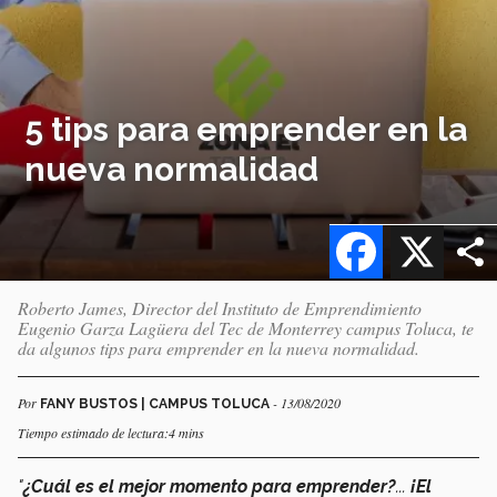
5 tips para emprender en la
nueva normalidad
Facebook
X
Roberto James, Director del Instituto de Emprendimiento
Eugenio Garza Lagüera del Tec de Monterrey campus Toluca, te
da algunos tips para emprender en la nueva normalidad.
Por
- 13/08/2020
FANY BUSTOS | CAMPUS TOLUCA
Tiempo estimado de lectura:4 mins
"
¿Cuál es el mejor momento para emprender?
...
¡El