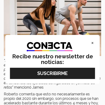
×
Recibe nuestro newsletter de
"Sigue siendo muy buen momento para que los
noticias:
emprendedores arranquen con experiencias que
promuevan un estilo de vida saludable. Se puede
emprender incluso de manera digital con
algunas rutinas, ejercicios y/o recetas. Por ejemplo, están
en tendencia los ejercicios configurados en formato de
retos"
mencionó James
Roberto comenta que esto no necesariamente es
propio del 2020 sin embargo, son procesos que se han
acelerado bastante durante los últimos 4 meses y hoy,