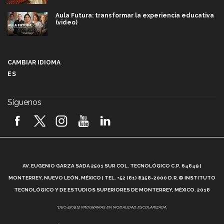
Aula Futura: transformar la experiencia educativa
(video)
Más que un festival cultural: así es la magia de
VIBRART 2026 (video)
CAMBIAR IDIOMA
ES
Javier Guzmán: investigación con impacto social
(video)
Síguenos
¡México, en el top del mundial de robótica FIRST
2026! (video)
Vida Tec: Pasión, disciplina y básquetbol, con Gael
Adame (video)
A
AV. EUGENIO GARZA SADA 2501 SUR COL. TECNOLÓGICO C.P. 64849 |
L
¿Cómo es el Modelo Educativo Tec? (video)
MONTERREY, NUEVO LEÓN, MÉXICO | TEL. +52 (81) 8358-2000 D.R.© INSTITUTO
TECNOLÓGICO Y DE ESTUDIOS SUPERIORES DE MONTERREY, MÉXICO. 2018
Vida Tec: Feminismo e Inteligencia Artificial, Paola
*DEC-520912 PROGRAMAS EN MODALIDAD ESCOLARIZADA.
Ricaurte (video)