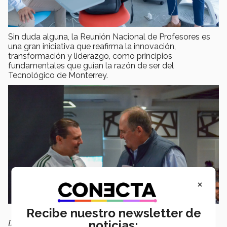
Sin duda alguna, la Reunión Nacional de Profesores es
una gran iniciativa que reafirma la innovación,
transformación y liderazgo, como principios
fundamentales que guían la razón de ser del
Tecnológico de Monterrey.
×
Recibe nuestro newsletter de
Luis Gerardo González y Javier Quezada Andrade
noticias: