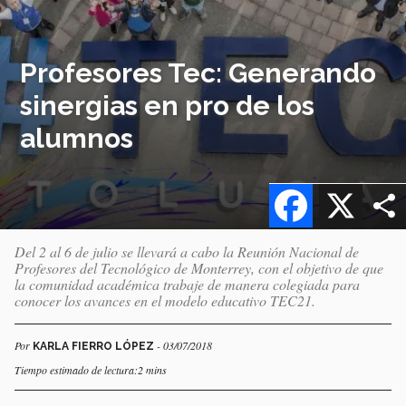
Profesores Tec: Generando
sinergias en pro de los
alumnos
Facebook
X
Del 2 al 6 de julio se llevará a cabo la Reunión Nacional de
Profesores del Tecnológico de Monterrey, con el objetivo de que
la comunidad académica trabaje de manera colegiada para
conocer los avances en el modelo educativo TEC21.
Por
- 03/07/2018
KARLA FIERRO LÓPEZ
Tiempo estimado de lectura:2 mins