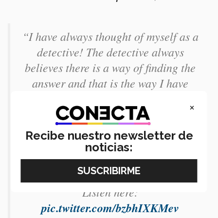
“I have always thought of myself as a
detective! The detective always
believes there is a way of finding the
answer and that is the way I have
always done research.”
×
We spoke to Claudia Goldin after she
Recibe nuestro newsletter de
received the news about her 2023
noticias:
prize in economic sciences.
Listen here:
pic.twitter.com/bzbhIXKMev