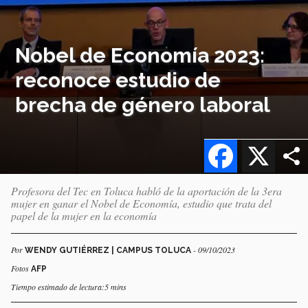
Nobel de Economía 2023:
reconoce estudio de
brecha de género laboral
Facebook
X
Profesora del Tec en Toluca habló de la aportación de la 3era
mujer en ganar el Nobel de Economía, estudio que trata del
papel de la mujer en la economía
Por
- 09/10/2023
WENDY GUTIÉRREZ | CAMPUS TOLUCA
Fotos
AFP
Tiempo estimado de lectura:5 mins