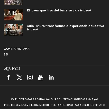
El joven que hizo del baile su vida (video)
Aula Futura: transformar la experiencia educativa
(video)
Más que un festival cultural: así es la magia de
VIBRART 2026 (video)
CAMBIAR IDIOMA
ES
Javier Guzmán: investigación con impacto social
(video)
Síguenos
¡México, en el top del mundial de robótica FIRST
2026! (video)
Vida Tec: Pasión, disciplina y básquetbol, con Gael
Adame (video)
A
AV. EUGENIO GARZA SADA 2501 SUR COL. TECNOLÓGICO C.P. 64849 |
L
¿Cómo es el Modelo Educativo Tec? (video)
MONTERREY, NUEVO LEÓN, MÉXICO | TEL. +52 (81) 8358-2000 D.R.© INSTITUTO