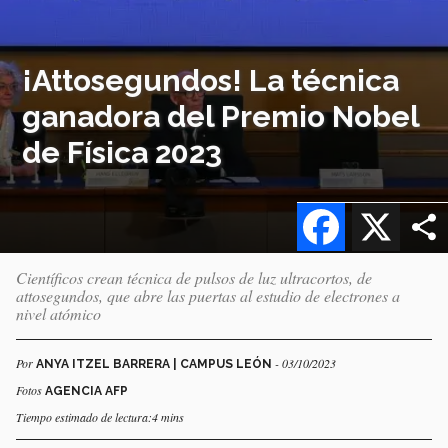
¡Attosegundos! La técnica
ganadora del Premio Nobel
de Física 2023
Facebook
X
Científicos crean técnica de pulsos de luz ultracortos, de
attosegundos, que abre las puertas al estudio de electrones a
nivel atómico
Por
- 03/10/2023
ANYA ITZEL BARRERA | CAMPUS LEÓN
Fotos
AGENCIA AFP
Tiempo estimado de lectura:4 mins