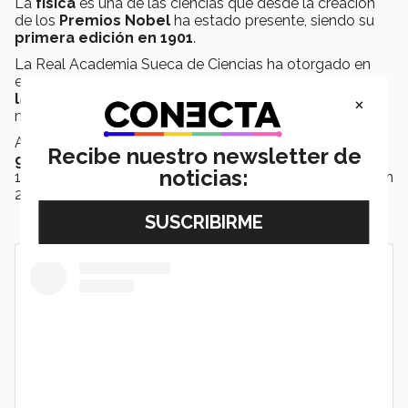
La
física
es una de las ciencias que desde la creación
de los
Premios Nobel
ha estado presente, siendo su
primera edición en 1901
.
La Real Academia Sueca de Ciencias ha otorgado en
esta categoría
117 premios
, con un total de
225
×
laureados
, siendo el más joven de 25 años y el de
mayor edad de 96 años.
A lo largo de los años solamente
5 mujeres han sido
Recibe nuestro newsletter de
ganadoras en física
, siendo Marie Curie la primera en
noticias:
1903 y
Anne L'Huillier la más reciente
en esta edición
2023.