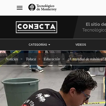
Pasar
navegación
menu
al
principal
contenido
principal
El sitio d
Tecnológic
Menu
CATEGORÍAS
VIDEOS
Comunidad
Noticias
Toluca
Educación
¡A mundial de robótica