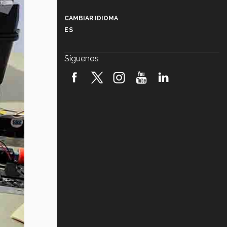
Más que un festival cultural: así es
la magia de VIBRART 2026 (video)
CAMBIAR IDIOMA
ES
Javier Guzmán: investigación con
impacto social (video)
Síguenos
¡México, en el top del mundial de
robótica FIRST 2026! (video)
Vida Tec: Pasión, disciplina y
básquetbol, con Gael Adame
(video)
¿Cómo es el Modelo Educativo
Tec? (video)
Vida Tec: Feminismo e Inteligencia
Artificial, Paola Ricaurte (video)