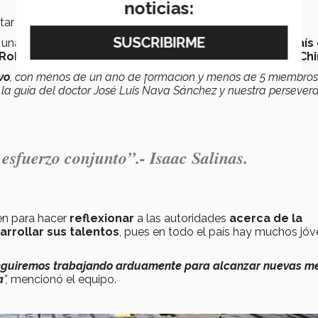
noticias:
r las tecnologías, la ciencia y la robótica en el país.
 una certificación para
representar a su institución y país
 RoboChallenge de Rumania y el Robochallenge de Ch
vo
, con menos de un año de formación y menos de 5 miembros
 la guía del doctor José Luis Nava Sánchez y nuestra persevera
 esfuerzo conjunto
”.- Isaac Salinas.
ven para hacer
reflexionar
a las autoridades
acerca de
la
arrollar sus talentos
, pues en todo el país hay muchos jó
eguiremos trabajando arduamente para alcanzar nuevas me
a
”,
mencionó el equipo.