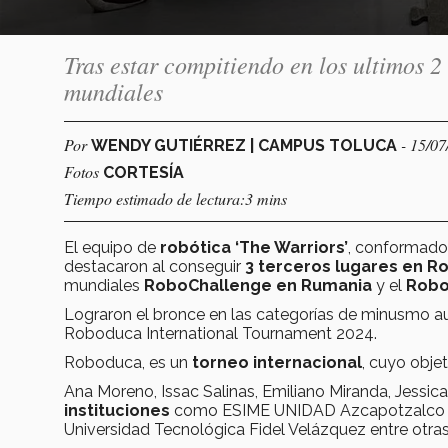
Tras estar compitiendo en los ultimos 2 
mundiales
Por
- 15/0
WENDY GUTIÉRREZ | CAMPUS TOLUCA
Fotos
CORTESÍA
Tiempo estimado de lectura:3 mins
El equipo de
robótica ‘The Warriors’
, conformado
destacaron al conseguir
3 terceros lugares en 
mundiales
RoboChallenge en Rumania
y el
Robo
Lograron el bronce en las categorías de minusmo au
Roboduca International Tournament 2024.
Roboduca, es un
torneo internacional
, cuyo obje
Ana Moreno, Issac Salinas, Emiliano Miranda, Jessi
instituciones
como ESIME UNIDAD Azcapotzalco del
Universidad Tecnológica Fidel Velázquez entre otras