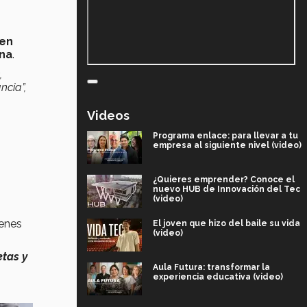
en
ina
.
,
ncia”,
Videos
Programa enlace: para llevar a tu
empresa al siguiente nivel (video)
¿Quieres emprender? Conoce el
nuevo HUB de Innovación del Tec
(video)
venes
El joven que hizo del baile su vida
(video)
tas y
Aula Futura: transformar la
experiencia educativa (video)