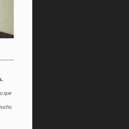
s,
do que
mucho,