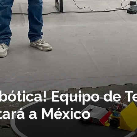
bótica! Equipo de T
tará a México