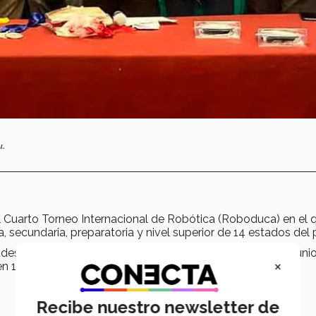
a.
l Cuarto Torneo Internacional de Robótica (Roboduca) en el 
, secundaria, preparatoria y nivel superior de 14 estados del p
ades en las
21 categorías
que se dividen en profesional, junio
×
n 10 categorías diferentes.
Recibe nuestro newsletter de