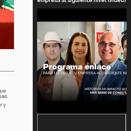
empresa al siguiente nivel (video)
que
aís.
r y