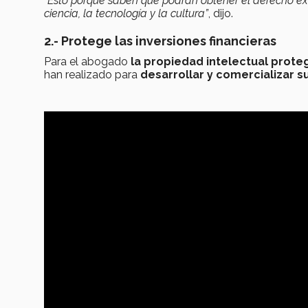
“Esto porque saben que podrán obtener el derecho exc
ciencia, la tecnología y la cultura”
, dijo.
2.- Protege las inversiones financieras
Para el abogado
la propiedad intelectual proteg
han realizado para
desarrollar y comercializar s