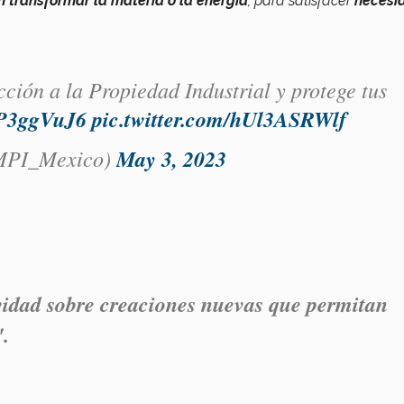
 transformar la materia o la energía
, para satisfacer
necesi
ción a la Propiedad Industrial y protege tus
7KP3ggVuJ6
pic.twitter.com/hUl3ASRWlf
MPI_Mexico)
May 3, 2023
vidad sobre creaciones nuevas
que permitan
".