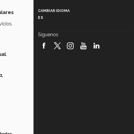
Más que un festival cultural: así es
la magia de VIBRART 2026 (video)
CAMBIAR IDIOMA
ulares
ES
Javier Guzmán: investigación con
icios.
impacto social (video)
Síguenos
¡México, en el top del mundial de
robótica FIRST 2026! (video)
ual
.
Vida Tec: Pasión, disciplina y
básquetbol, con Gael Adame
(video)
a,
¿Cómo es el Modelo Educativo
Tec? (video)
Vida Tec: Feminismo e Inteligencia
Artificial, Paola Ricaurte (video)