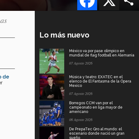
mas
Lo más nuevo
México va por pase olímpico en
mundial de flag football en Alemania
07 Agosto 2026
o de
Música y teatro: EXATEC en el
elenco de El Fantasma de la Ópera
er
Mexico
07 Agosto 2026
Borregos CCM van por el
campeonato en liga mayor de
americano
06 Agosto 2026
De PrepaTec Qro al mundo: el
escenario donde nació un gran
sueño