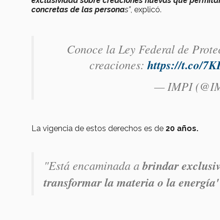
exclusividad sobre creaciones nuevas
que permitan
concretas de las persona
s”
, explicó.
Conoce la Ley Federal de Protec
creaciones:
https://t.co/
— IMPI (@I
La vigencia de estos derechos es de
20 años.
"E
stá encaminada a
brindar exclusi
transformar la materia o la energía