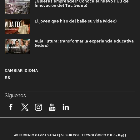
¿Quieres emprender? Conoce el nuevo HUB de
Innovación del Tec (video)
El joven que hizo del baile su vida (video)
Aula Futura: transformar la experiencia educativa
(video)
Más que un festival cultural: así es la magia de
VIBRART 2026 (video)
CAMBIAR IDIOMA
ES
Javier Guzmán: investigación con impacto social
(video)
Síguenos
¡México, en el top del mundial de robótica FIRST
2026! (video)
Vida Tec: Pasión, disciplina y básquetbol, con Gael
Adame (video)
A
AV. EUGENIO GARZA SADA 2501 SUR COL. TECNOLÓGICO C.P. 64849 |
L