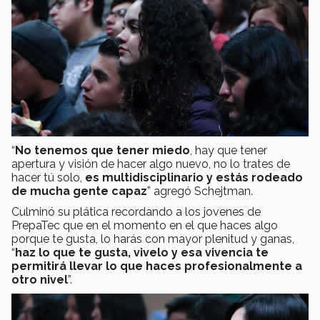
“
No tenemos que tener miedo
, hay que tener
apertura y visión de hacer algo nuevo, no lo trates de
hacer tú solo,
es multidisciplinario y estás rodeado
de mucha gente capaz
” agregó Schejtman.
Culminó su plática recordando a los jovenes de
PrepaTec que en el momento en el que haces algo
porque te gusta, lo harás con mayor plenitud y ganas,
“
haz lo que te gusta, vivelo y esa vivencia te
permitirá llevar lo que haces profesionalmente a
otro nivel
”.