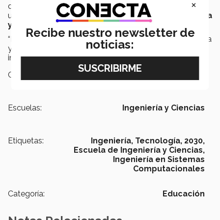
×
disfrute hacer lo que le toca de su área para que exista
una sinergia que culmine en la i
nnovación tecnológica
y un futuro más conectado
.
Recibe nuestro newsletter de
“Destino 2030” fue lidereado por la Escuela de Ingeniería
noticias:
y Ciencias para los alumnos de PrepaTec que están
interesados en carreras de la misma escuela.
Campus:
Toluca
Escuelas:
Ingeniería y Ciencias
Etiquetas:
Ingeniería,
Tecnología,
2030,
Escuela de Ingeniería y Ciencias,
Ingeniería en Sistemas
Computacionales
Categoría:
Educación