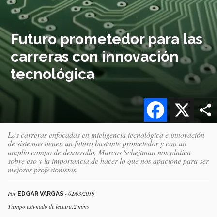
Futuro prometedor para las
carreras con innovación
tecnológica
Facebook
X
Las carreras enfocadas en inteligencia tecnológica e innovación
de sistemas tienen un futuro bastante prometedor y con un
amplio campo de desarrollo, Marcos Schejtman nos platica
sobre eso y la importancia de hacer lo que nos apacione para ser
mejores profesionistas.
Por
- 02/03/2019
EDGAR VARGAS
Tiempo estimado de lectura:2 mins