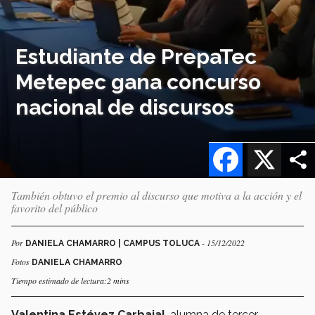
Estudiante de PrepaTec
Metepec gana concurso
nacional de discursos
Facebook
X
También obtuvo el premio al discurso que motiva a la acción y el
favorito del público
Por
- 15/12/2022
DANIELA CHAMARRO | CAMPUS TOLUCA
Fotos
DANIELA CHAMARRO
Tiempo estimado de lectura:2 mins
Valentina Estévez Carbajal
, alumna de tercer