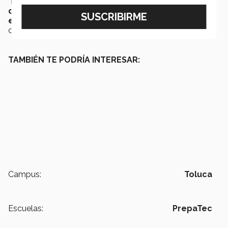
“
No te dejes llevar por los comentarios de los
demás
y
recuerda que alguien puede encontrar
esperanza y un gran mensaje en lo que tú digas
”,
concluyó Valentina.
TAMBIÉN TE PODRÍA INTERESAR:
Campus:
Toluca
Escuelas:
PrepaTec